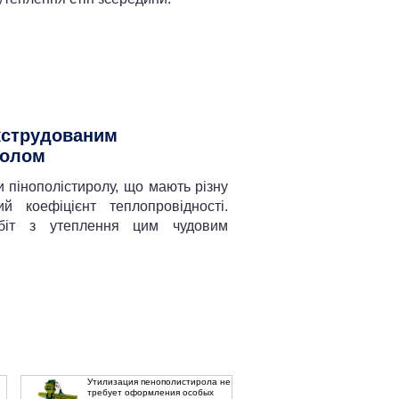
кструдованим
ролом
ди пінополістиролу, що мають різну
ий коефіцієнт теплопровідності.
обіт з утеплення цим чудовим
Утилизация пенополистирола не
требует оформления особых