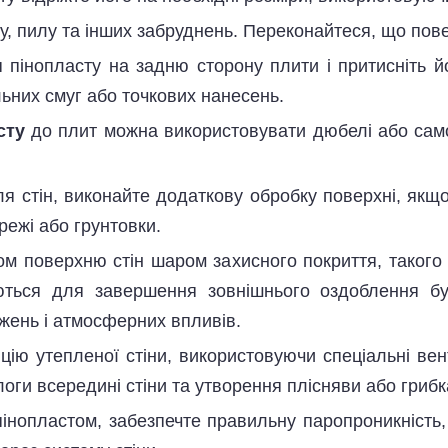
ду, пилу та інших забруднень. Переконайтеся, що повер
 пінопласту на задню сторону плити і притисніть й
льних смуг або точкових нанесень.
сту
до плит можна використовувати дюбелі або само
ля стін, виконайте додаткову обробку поверхні, якщ
ежі або грунтовки.
ом поверхню стін шаром захисного покриття, такого
уються для завершення зовнішнього оздоблення бу
жень і атмосферних впливів.
цію утепленої стіни, використовуючи спеціальні вен
оги всередині стіни та утворення плісняви або грибк
 пінопластом, забезпечте правильну паропроникніст