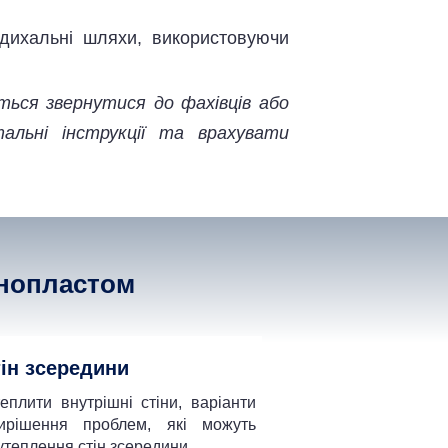
і дихальні шляхи, використовуючи
ться звернутися до фахівців або
альні інструкції та врахувати
інопластом
ін зсередини
еплити внутрішні стіни, варіанти
ирішення проблем, які можуть
утеплення стін зсередини.