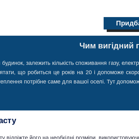
Придб
Чим вигідний 
ш будинок, залежить кількість споживання газу, елект
'ятати, що робиться це років на 20 і допоможе скор
еплення потрібне саме для вашої оселі. Тут допоможу
асту
у відріжте його на необхідні розміри, використовуюч