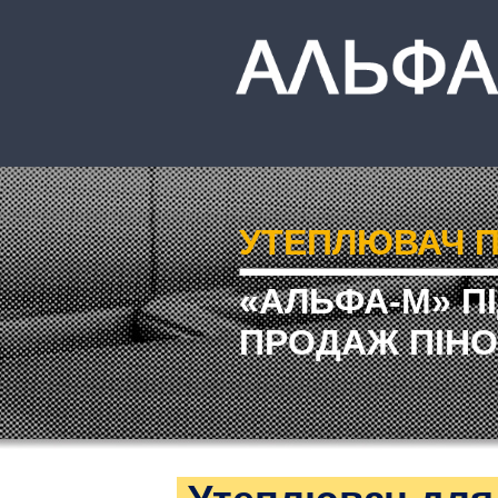
УТЕПЛЮВАЧ П
«АЛЬФА-М» П
ПРОДАЖ ПІНО