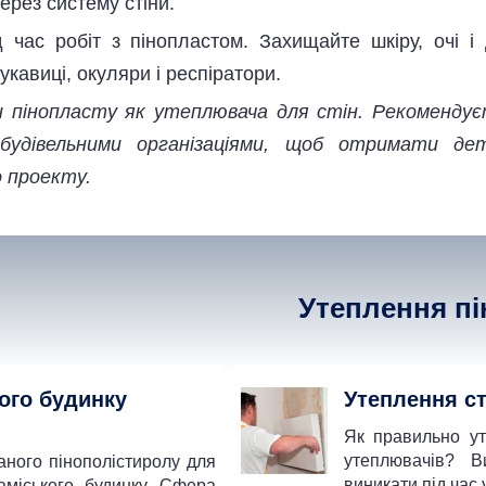
ерез систему стіни.
д час робіт з пінопластом. Захищайте шкіру, очі 
рукавиці, окуляри і респіратори.
и пінопласту як утеплювача для стін. Рекомендує
будівельними організаціями, щоб отримати дет
 проекту.
Утеплення п
ого будинку
Утеплення ст
Як правильно ут
утеплювачів? В
аного пінополістиролу для
виникати під час 
аміського будинку. Сфера