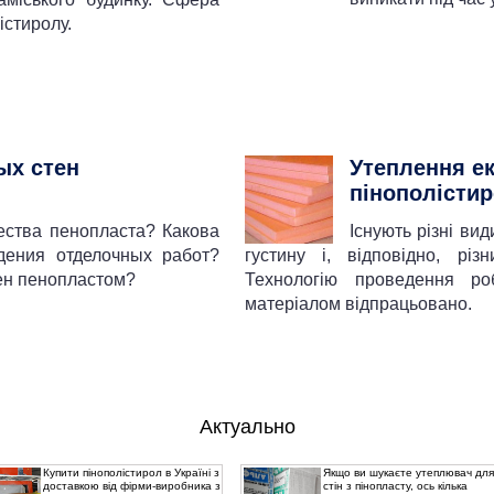
істиролу.
ых стен
Утеплення е
пінополісти
ества пенопласта? Какова
Існують різні ви
дения отделочных работ?
густину і, відповідно, різн
ен пенопластом?
Технологію проведення р
матеріалом відпрацьовано.
Актуально
Купити пінополістирол в Україні з
Якщо ви шукаєте утеплювач для
доставкою від фірми-виробника з
стін з пінопласту, ось кілька