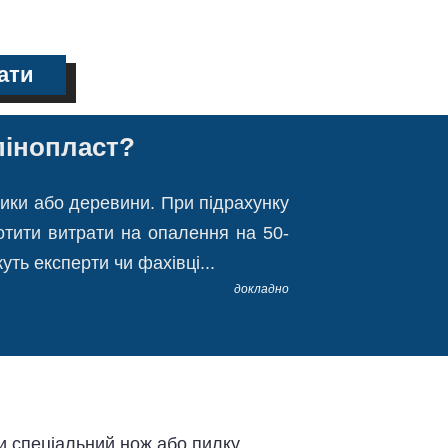
ати
пінопласт?
рики або деревини. При підрахунку
отити витрати на опалення на 50-
ть експерти чи фахівці...
докладно
и спеціальний нож або пилку.