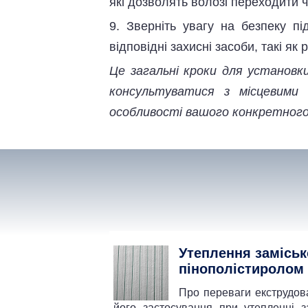
які дозволять волозі переходити ч
9. Зверніть увагу на безпеку пі
відповідні захисні засоби, такі як 
Це загальні кроки для установк
консультуватися з місцевими 
особливості вашого конкретного
Утеплення заміськ
пінополістиролом
Про переваги екструдов
його застосування при утепленні з