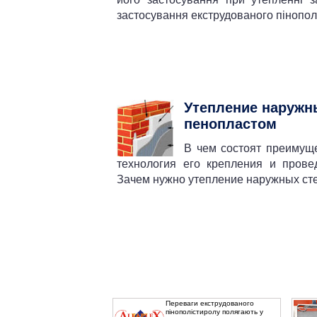
застосування екструдованого пінопол
Утепление наружн
пенопластом
В чем состоят преимущ
технология его крепления и прове
Зачем нужно утепление наружных ст
Переваги екструдованого
пінополістиролу полягають у