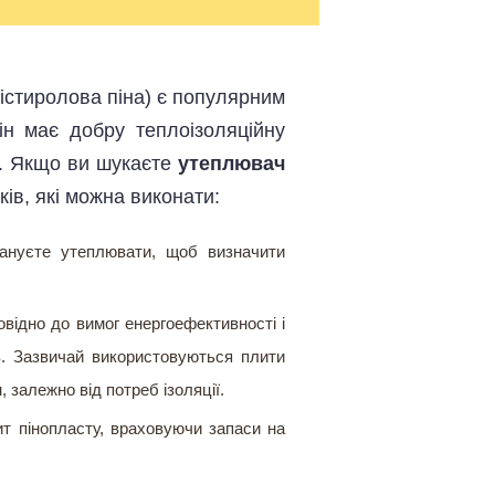
істиролова піна) є популярним
ін має добру теплоізоляційну
і. Якщо ви шукаєте
утеплювач
ків, які можна виконати:
лануєте утеплювати, щоб визначити
овідно до вимог енергоефективності і
в. Зазвичай використовуються плити
 залежно від потреб ізоляції.
ит пінопласту, враховуючи запаси на