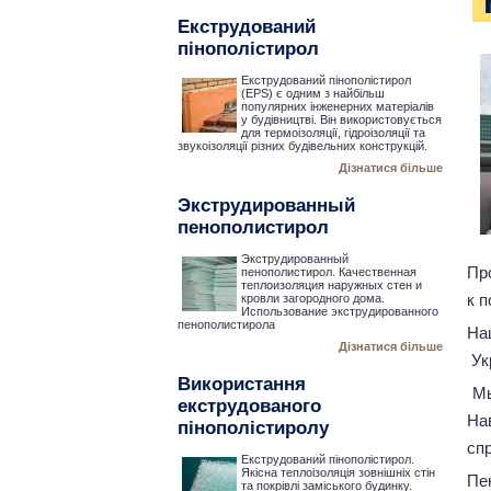
Екструдований
пінополістирол
Екструдований пінополістирол
(EPS) є одним з найбільш
популярних інженерних матеріалів
у будівництві. Він використовується
для термоізоляції, гідроізоляції та
звукоізоляції різних будівельних конструкцій.
Дізнатися більше
Экструдированный
пенополистирол
Экструдированный
Пр
пенополистирол. Качественная
теплоизоляция наружных стен и
к 
кровли загородного дома.
Использование экструдированного
пенополистирола
На
Дізнатися більше
Ук
Використання
Мы
екструдованого
На
пінополістиролу
сп
Екструдований пінополістирол.
Якісна теплоізоляція зовнішніх стін
Пе
та покрівлі заміського будинку.