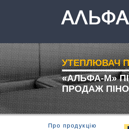
УТЕПЛЮВАЧ П
«АЛЬФА-М» П
ПРОДАЖ ПІНО
Про продукцію