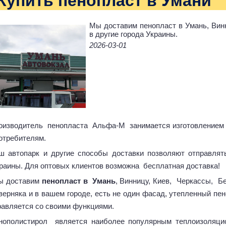
Купить пенопласт в Умани
Мы доставим пенопласт в Умань, Винн
в другие города Украины.
2026-03-01
оизводитель пенопласта Альфа-М занимается изготовлением п
потребителям.
ш автопарк и другие способы доставки позволяют отправлят
раины. Для оптовых клиентов возможна бесплатная доставка!
 доставим
пенопласт в Умань
, Винницу, Киев, Черкассы, Б
верняка и в вашем городе, есть не один фасад, утепленный п
равляется со своими функциями.
нополистирол является наиболее популярным теплоизоляц