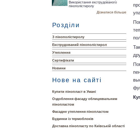
Використання екструдованого
пр
пінополістиролу
уп
Дізнатися більше
По
Розділи
те
З пінополістиролу
по
Екструдований пінополістирол
Та
Утеплення
др
Сертифікати
По
Новини
пе
Нове на сайті
вы
фу
Купити пінопласт в Умані
Ку
Оздоблення фасаду облицювальним
пінопластом
Фасадне утеплення пінопластом
Будинки із термоблоків
Доставка пінопласту по Київській області