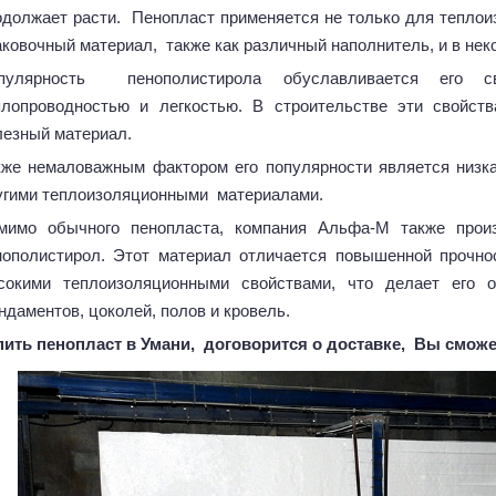
одолжает расти. Пенопласт применяется не только для теплоиз
аковочный материал, также как различный наполнитель, и в нек
пулярность пенополистирола обуславливается его с
плопроводностью и легкостью. В строительстве эти свойст
лезный материал.
кже немаловажным фактором его популярности является низк
угими теплоизоляционными материалами.
мимо обычного пенопласта, компания Альфа-М также произ
нополистирол. Этот материал отличается повышенной прочн
сокими теплоизоляционными свойствами, что делает его 
ндаментов, цоколей, полов и кровель.
пить пенопласт в Умани, договорится о доставке, Вы смож