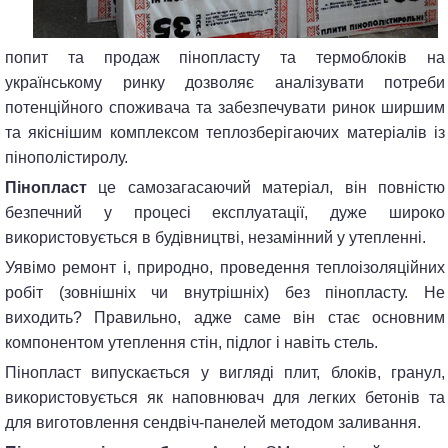
попит та продаж пінопласту та термоблоків на
українському ринку дозволяє аналізувати потреби
потенційного споживача та забезпечувати ринок ширшим
та якіснішим комплексом теплозберігаючих матеріалів із
пінополістиролу.
Пінопласт
це самозагасаючий матеріал, він повністю
безпечний у процесі експлуатації, дуже широко
використовується в будівництві, незамінний у утепленні.
Уявімо ремонт і, природно, проведення теплоізоляційних
робіт (зовнішніх чи внутрішніх) без пінопласту. Не
виходить? Правильно, адже саме він стає основним
компонентом утеплення стін, підлог і навіть стель.
Пінопласт випускається у вигляді плит, блоків, гранул,
використовується як наповнювач для легких бетонів та
для виготовлення сендвіч-панелей методом заливання.