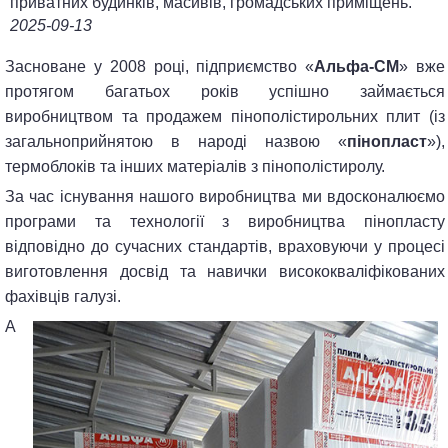
приватних будинків, масивів, громадських приміщень.
2025-09-13
Засноване у 2008 році, підприємство «
Альфа-CM
» вже
протягом багатьох років успішно займається
виробництвом та продажем пінополістирольних плит (із
загальноприйнятою в народі назвою «
пінопласт
»),
термоблоків та інших матеріалів з пінополістиролу.
За час існування нашого виробництва ми вдосконалюємо
програми та технології з виробництва пінопласту
відповідно до сучасних стандартів, враховуючи у процесі
виготовлення досвід та навички висококваліфікованих
фахівців галузі.
А