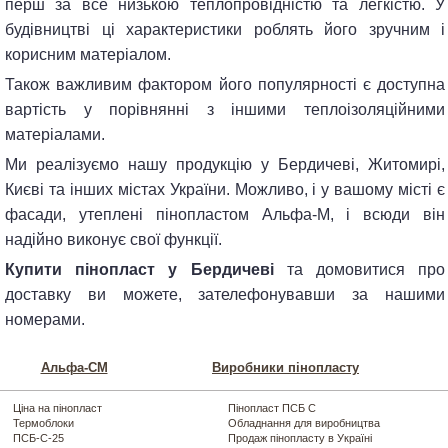
перш за все низькою теплопровідністю та легкістю. У
будівництві ці характеристики роблять його зручним і
корисним матеріалом.
Також важливим фактором його популярності є доступна
вартість у порівнянні з іншими теплоізоляційними
матеріалами.
Ми реалізуємо нашу продукцію у Бердичеві, Житомирі,
Києві та інших містах України. Можливо, і у вашому місті є
фасади, утеплені пінопластом Альфа-М, і всюди він
надійно виконує свої функції.
Купити пінопласт у Бердичеві
та домовитися про
доставку ви можете, зателефонувавши за нашими
номерами.
Альфа-CM
Виробники пінопласту
Ціна на пінопласт
Пінопласт ПСБ С
Термоблоки
Обладнання для виробництва
ПСБ-С-25
Продаж пінопласту в Україні