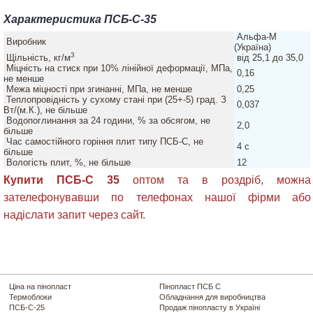
Характеристика ПСБ-С-35
Альфа-М
Виробник
(Україна)
3
Щільність, кг/м
від 25,1 до 35,0
Міцність на стиск при 10% лінійної деформації, МПа,
0,16
не менше
Межа міцності при згинанні, МПа, не менше
0,25
Теплопровідність у сухому стані при (25+-5) град. З
0,037
Вт/(м.К.), не більше
Водопоглинання за 24 години, % за обсягом, не
2,0
більше
Час самостійного горіння плит типу ПСБ-С, не
4 с
більше
Вологість плит, %, не більше
12
Купити ПСБ-С 35
оптом та в роздріб, можна
зателефонувавши по телефонах нашої фірми або
надіслати запит через сайт.
Ціна на пінопласт
Пінопласт ПСБ С
Термоблоки
Обладнання для виробництва
ПСБ-С-25
Продаж пінопласту в Україні