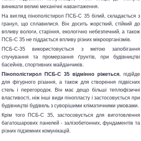
виникати великі механічні навантаження.
На вигляд пінополістирол ПСБ-С 35 білий, складається з
гранул, що сплавилися. Він досить жорсткий, стійкий до
впливу вологи, старіння, екологічно небезпечний, а також
ПСБ-С 35 не піддається впливу різних мікроорганізмів.
ПСБ-С-35 використовується з метою запобігання
спучування та промерзання ґрунтів, при будівництві
басейнів, спортивних майданчиків.
Пінополістирол ПСБ-С 35 відмінно ріжеться
, підійде
для фігурного різання, а також для створення підвісних
стель і перегородок. Він має дещо більші теплофізичні
властивості, ніж інші види пінопласту і застосовується при
будівництві будівель з суворішими кліматичними умовами.
Крім того ПСБ-С 35, застосовується для виготовлення
багатошарових панелей - залізобетонних, фундаментів та
різних підземних комунікацій.