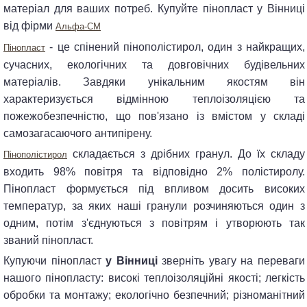
матеріал для ваших потреб. Купуйте пінопласт у Вінниці
від фірми
Альфа-СМ
- це спінений пінополістирол, один з найкращих,
Пінопласт
сучасних, екологічних та довговічних будівельних
матеріалів. Завдяки унікальним якостям він
характеризується відмінною теплоізоляцією та
пожежобезпечністю, що пов'язано із вмістом у складі
самозагасаючого антипірену.
складається з дрібних гранул. До їх складу
Пінополістирол
входить 98% повітря та відповідно 2% полістиролу.
Пінопласт формується під впливом досить високих
температур, за яких наші гранули розчиняються один з
одним, потім з'єднуються з повітрям і утворюють так
званий пінопласт.
Купуючи пінопласт
у Вінниці
зверніть увагу на переваги
нашого пінопласту: високі теплоізоляційні якості; легкість
обробки та монтажу; екологічно безпечний; різноманітний