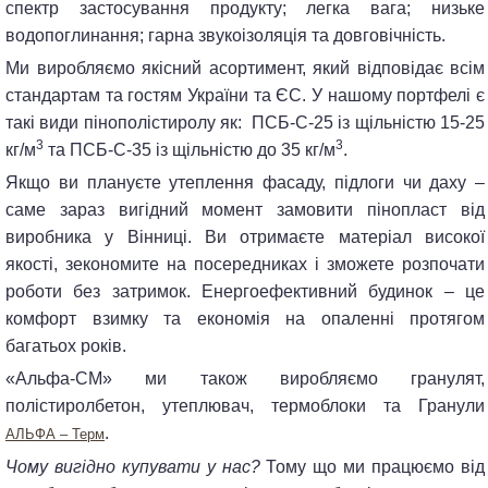
спектр застосування продукту; легка вага; низьке
водопоглинання; гарна звукоізоляція та довговічність.
Ми виробляємо якісний асортимент, який відповідає всім
стандартам та гостям України та ЄС. У нашому портфелі є
такі види пінополістиролу як: ПСБ-С-25 із щільністю 15-25
3
3
кг/м
та ПСБ-С-35 із щільністю до 35 кг/м
.
Якщо ви плануєте утеплення фасаду, підлоги чи даху –
саме зараз вигідний момент замовити пінопласт від
виробника у Вінниці. Ви отримаєте матеріал високої
якості, зекономите на посередниках і зможете розпочати
роботи без затримок. Енергоефективний будинок – це
комфорт взимку та економія на опаленні протягом
багатьох років.
«Альфа-СМ» ми також виробляємо гранулят,
полістиролбетон, утеплювач, термоблоки та Гранули
.
АЛЬФА – Терм
Чому вигідно купувати у нас?
Тому що ми працюємо від