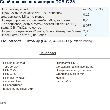
Свойства пенополистирол ПСБ-С-35
Плотность, кг/м3
от 25,1 до 35,0
Прочность на сжатие при 10% линейной
0,16
деформации, МПа, не менее
Предел прочности при изгибе, МПа, не менее
0,25
Теплопроводность в сухом состоянии при (25+-5)
0,037
град. С Вт/(м.К.), не более
Водопоглощение за 24 часа, % по объему, не более
2,0
Влажность плит, %, не более
12
Пенопласт Житомир (0412) 48-01-03
(для заказа)
Пенопласт
Ціна на пінопласт
Пінопласт ПСБ С
Термоблоки
Обладнання для виробництва
ПСБ-С-25
Продаж пінопласту в Україні
ПСБ-С-35
Статті про будівництво
Пінопласт у Києві
Новини
Фасадна сітка
Карта сайту
Пінополістирол
Виробництво пінопласту
STW