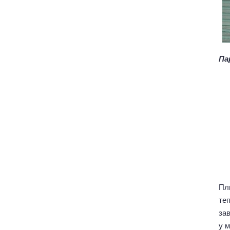
Па
Пл
теп
за
у м