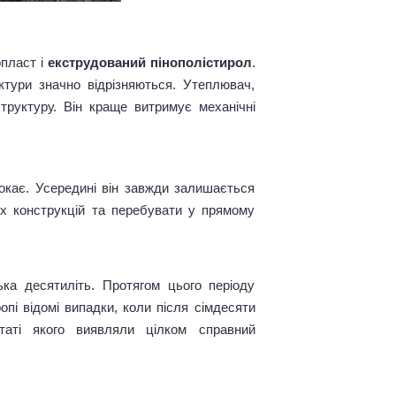
опласт і
екструдований пінополістирол
.
ктури значно відрізняються. Утеплювач,
труктуру. Він краще витримує механічні
мокає. Усередині він завжди залишається
их конструкцій та перебувати у прямому
ка десятиліть. Протягом цього періоду
опі відомі випадки, коли після сімдесяти
ьтаті якого виявляли цілком справний