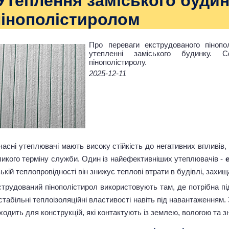
Утеплення заміського будин
пінополістиролом
Про переваги екструдованого пінопо
утепленні заміського будинку. С
пінополістиролу.
2025-12-11
асні утеплювачі мають високу стійкість до негативних впливів, 
ликого терміну служби. Один із найефективніших утеплювачів -
ькій теплопровідності він знижує теплові втрати в будівлі, захищ
струдований пінополістирол використовують там, де потрібна пі
стабільні теплоізоляційні властивості навіть під навантаженням.
ходить для конструкцій, які контактують із землею, вологою та