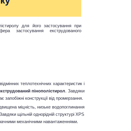
ку
лістиролу для його застосування при
фера застосування екструдованого
відмінних теплотехнічних характеристик і
екструдований пінополістирол
. Завдяки
ає запобіжні конструкції від промерзання.
двищена міцність, низьке водопоглинання
 Завдяки щільній однорідній структурі XPS
 значними механічними навантаженнями.