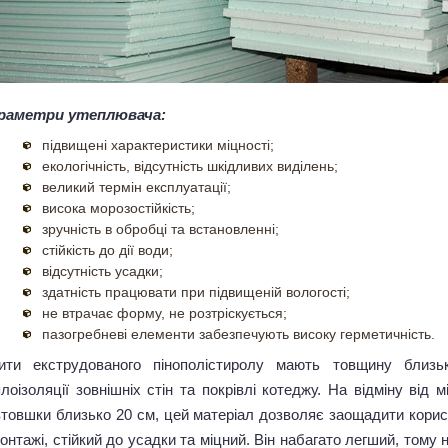
раметри утеплювача:
підвищені характеристики міцності;
екологічність, відсутність шкідливих виділень;
великий термін експлуатації;
висока морозостійкість;
зручність в обробці та встановленні;
стійкість до дії води;
відсутність усадки;
здатність працювати при підвищеній вологості;
не втрачає форму, не розтріскується;
пазогребневі елементи забезпечують високу герметичність.
ити екструдованого пінополістиролу мають товщину близ
лоізоляції зовнішніх стін та покрівлі котеджу. На відміну від
втовшки близько 20 см, цей матеріал дозволяє заощадити корис
онтажі, стійкий до усадки та міцний. Він набагато легший, тому