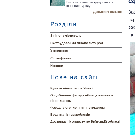
Сф
Використання екструдованого
пінополістиролу
За
Дізнатися більше
пе
Розділи
зах
що
З пінополістиролу
Екструдований пінополістирол
Утеплення
Сертифікати
Новини
Нове на сайті
Купити пінопласт в Умані
Оздоблення фасаду облицювальним
пінопластом
Фасадне утеплення пінопластом
Будинки із термоблоків
Доставка пінопласту по Київській області