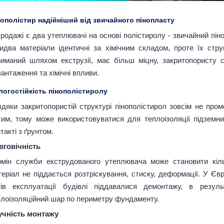
нополістир надійніший від звичайного пінопласту
родажі є два утеплювачі на основі полістиролу - звичайний пін
идва матеріали ідентичні за хімічним складом, проте їх стру
риманий шляхом екструзії, має більш міцну, закритопористу с
антаження та хімічні впливи.
логостійкість пінополістиролу
вдяки закритопористій структурі пінополістирол зовсім не про
хим, тому може використовуватися для теплоізоляції підземн
такті з ґрунтом.
вговічність
рмін служби екструдованого утеплювача може становити кіль
еріал не піддається розтріскування, стиску, деформації. У Євр
ків експлуатації будівлі піддавалися демонтажу, в резул
плоізоляційний шар по периметру фундаменту.
учність монтажу