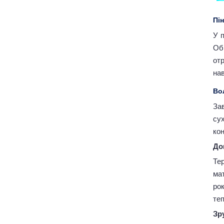
Пі
У п
Об
от
нав
Во
За
су
кон
До
Те
мат
ро
те
Зр