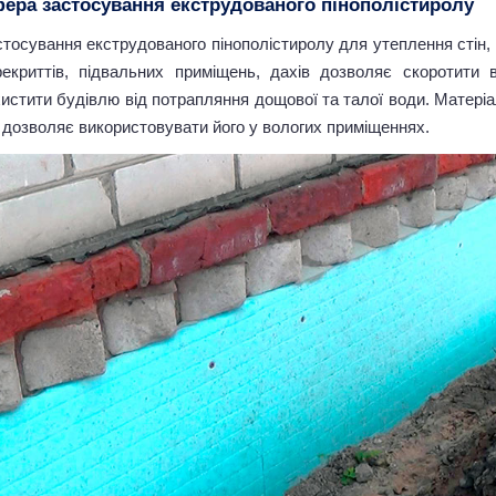
ера застосування екструдованого пінополістиролу
стосування екструдованого пінополістиролу для утеплення стін,
рекриттів, підвальних приміщень, дахів дозволяє скоротити 
истити будівлю від потрапляння дощової та талої води. Матеріал 
 дозволяє використовувати його у вологих приміщеннях.