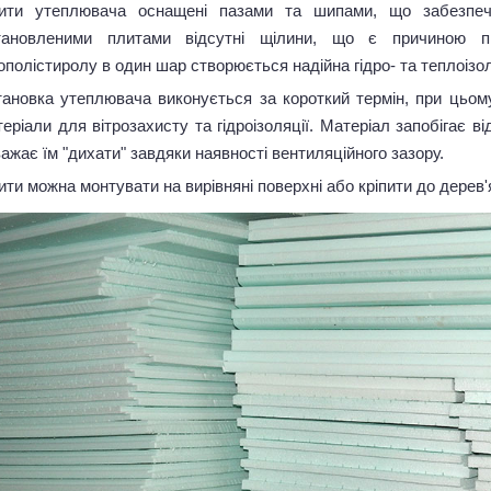
ити утеплювача оснащені пазами та шипами, що забезпечу
тановленими плитами відсутні щілини, що є причиною пі
ополістиролу в один шар створюється надійна гідро- та теплоізол
тановка утеплювача виконується за короткий термін, при цьом
еріали для вітрозахисту та гідроізоляції. Матеріал запобігає в
ажає їм "дихати" завдяки наявності вентиляційного зазору.
ти можна монтувати на вирівняні поверхні або кріпити до дерев