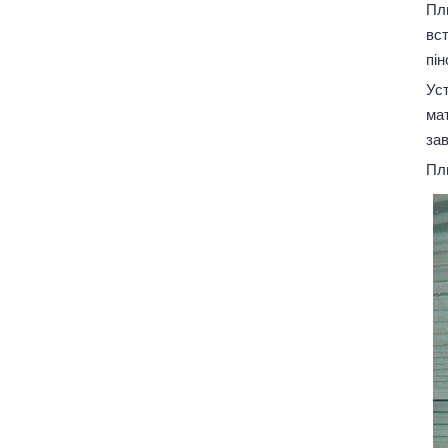
Пл
вс
пін
Ус
мат
зав
Пли