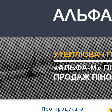
УТЕПЛЮВАЧ П
«АЛЬФА-М» П
ПРОДАЖ ПІНО
Про продукцію