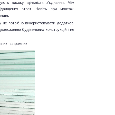
ють високу щільність з'єднання. Між
двищених втрат. Навіть при монтажі
яція.
у не потрібно використовувати додаткові
ідволоженню будівельних конструкцій і не
'яних напрямних.