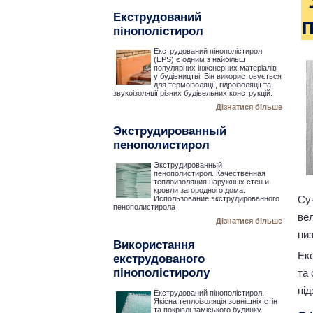
Екструдований
пінополістирол
Екструдований пінополістирол
(EPS) є одним з найбільш
популярних інженерних матеріалів
у будівництві. Він використовується
для термоізоляції, гідроізоляції та
звукоізоляції різних будівельних конструкцій.
Дізнатися більше
Экструдированный
пенополистирол
Экструдированный
пенополистирол. Качественная
теплоизоляция наружных стен и
кровли загородного дома.
Суч
Использование экструдированного
пенополистирола
ве
Дізнатися більше
низ
Використання
Ек
екструдованого
пінополістиролу
та 
під
Екструдований пінополістирол.
Якісна теплоізоляція зовнішніх стін
та покрівлі заміського будинку.