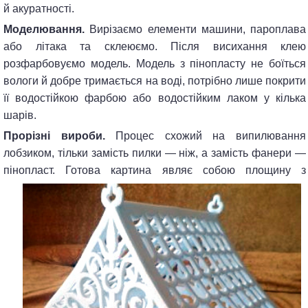
й акуратності.
Моделювання.
Вирізаємо елементи машини, пароплава
або літака та склеюємо. Після висихання клею
розфарбовуємо модель. Модель з пінопласту не боїться
вологи й добре тримається на воді, потрібно лише покрити
її водостійкою фарбою або водостійким лаком у кілька
шарів.
Прорізні вироби.
Процес схожий на випилювання
лобзиком, тільки замість пилки — ніж, а замість фанери —
пінопласт.
Готова картина являє собою площину з