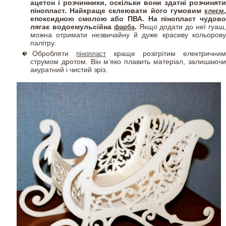
ацетон і розчинники, оскільки вони здатні розчиняти
пінопласт. Найкраще склеювати його гумовим
,
клеєм
епоксидною смолою або ПВА. На пінопласт чудово
лягає водоемульсійна
.
Якщо додати до неї гуаш
фарба
можна отримати незвичайну й дуже красиву кольорову
палітру.
Обробляти
краще розігрітим електричним
пінопласт
струмом дротом. Він м’яко плавить матеріал, залишаючи
акуратний і чистий зріз.