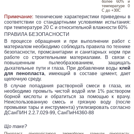
более 60% и
температуре 0
С до +30С
Примечание:
технические характеристики приведены в
соответствии со стандартными условиями испытания:
при температуре 20 С и относительной влажности 60%
ПРАВИЛА БЕЗОПАСНОСТИ
В процессе обращения и при выполнении работ с
материалом необходимо соблюдать правила по технике
безопасности, промсанитарии и санитарных норм при
работе со строительными материалами. В связи с
повышенным пылеобразованием, защищать
дыхательные пути и глаза. При добавлении воды
клей
для пенопласта
, имеющий в составе цемент, дает
щелочную среду.
В случае попадания растворной смеси в глаза, их
необходимо промыть чистой водой или 1% раствором
борной кислоты и обратиться за помощью к врачу.
Неиспользованную смесь и грязную воду (после
промывки тары и инструмента) утилизировать согласно
ДСанПИН 2.2.7.029-99, СанПиН4360-88
Що таке?
,
,
,
,
Пінопласт
пінополістирол
термоблоки
гранули пінопласту