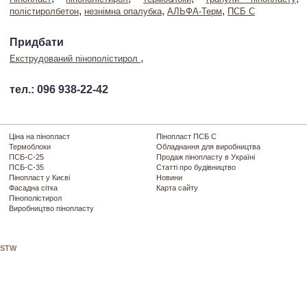
,
,
,
полістиролбетон
незнімна опалубка
АЛЬФА-Терм
ПСБ С
Придбати
,
Екструдований пінополістирол
тел.: 096 938-22-42
Ціна на пінопласт
Пінопласт ПСБ С
Термоблоки
Обладнання для виробництва
ПСБ-С-25
Продаж пінопласту в Україні
ПСБ-С-35
Статті про будівництво
Пінопласт у Києві
Новини
Фасадна сітка
Карта сайту
Пінополістирол
Виробництво пінопласту
STW