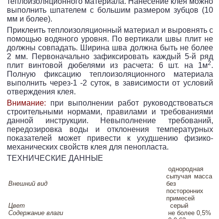
теплоизоляционного материала. Нанесение клея можно
выполнить шпателем с большим размером зубцов (10
мм и более).
Приклеить теплоизоляционный материал и выровнять с
помощью водяного уровня. По вертикали швы плит не
должны совпадать. Ширина шва должна быть не более
2 мм. Первоначально зафиксировать каждый 5-й ряд
2
плит винтовой дюбелями из расчета: 6 шт. на 1м
.
Полную фиксацию теплоизоляционного материала
выполнить через-1 -2 суток, в зависимости от условий
отверждения клея.
Внимание:
при выполнении работ руководствоваться
строительными нормами, правилами и требованиями
данной инструкции. Невыполнение требований,
передозировка воды и отклонения температурных
показателей может привести к ухудшению физико-
механических свойств клея для пенопласта.
ТЕХНИЧЕСКИЕ ДАННЫЕ
однородная
сыпучая масса
Внешний вид
без
посторонних
примесей
Цвет
серый
Содержание влаги
не более 0,5%