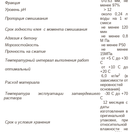
0-0.63 мм, не
Фракция
менее 97%
Уровень рН
> 12
около 0,24 л
Пропорция смешивания
воды на 1 кг
смеси
не менее 120
Срок годности клея с момента смешивания
мин
не менее 0,8
Адгезия к бетону
М Па
Морозостойкость
не менее Р50
не менее
Прочность на сжатие
15МПа
от +5 С до +30
Температурный интервал выполнения работ
С
от +10 С до
оптимальный
+20 С
2
6,0 кг/м
(в
зависимости от
Расход материала
неровностей
основания)
Температура эксплуатации затвердевшего
-30 С до +70
раствор
а
С
12 месяцев с
даты
изготовления в
оригинальной
упаковке, при
Срок и условия хранения
относительной
влажности не