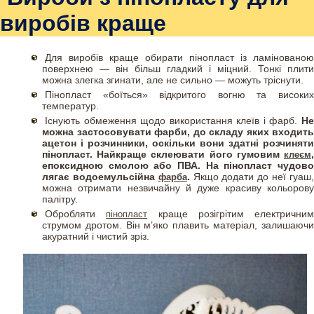
виробів краще
Для виробів краще обирати пінопласт із ламінованою
поверхнею — він більш гладкий і міцний. Тонкі плити
можна злегка згинати, але не сильно — можуть тріснути.
Пінопласт «боїться» відкритого вогню та високих
температур.
Існують обмеження щодо використання клеїв і фарб.
Н
можна застосовувати фарби, до складу яких входить
ацетон і розчинники, оскільки вони здатні розчиняти
пінопласт. Найкраще склеювати його гумовим
,
клеєм
епоксидною смолою або ПВА. На пінопласт чудово
лягає водоемульсійна
.
Якщо додати до неї гуаш
фарба
можна отримати незвичайну й дуже красиву кольорову
палітру.
Обробляти
краще розігрітим електричним
пінопласт
струмом дротом. Він м’яко плавить матеріал, залишаючи
акуратний і чистий зріз.