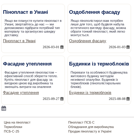
Пінопласт в Умані
Оздоблення фасаду
Якщо ви плануєте купити пінопласт в
Якщо пінополістирол вам потрібен
Умані, звертайтесь до нас — ми
лише для того, щоб будівля набула
допоможемо підібрати потрібний тип
естетичного вигляду фасаду, можна
матеріалу та організуємо швидку
обрати тонкий пінопласт, який легко
доставку.
монтується.
Пінопласт в Умані
Оздоблення фасаду
2026-03-01
2026-01-03
Фасадне утеплення
Будинки із термоблоків
Фасадне утеплення пінопластом –
Переваги та особливості будівництва
ефективний спосіб зберегти тепло.
житлового будинку методом
Купіть пінопласт для фасаду за
незнімної опалубки. Будинків із
вигідною ціною від виробника та
термоблоків (пінополістирольних
зменшіть витрати на опалення
блоків).
Фасадне утеплення
Будинки із термоблоків
2025-09-27
2025-08-08
Ціна на пінопласт
Пінопласт ПСБ С
Термоблоки
Обладнання для виробництва
ПСБ-С-25
Продаж пінопласту в Україні