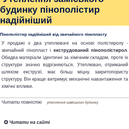
будинку пінополістир
надійніший
Пінополістир надійніший від звичайного пінопласту
У продажі є два утеплювачі на основі полістиролу -
звичайний пінопласт і
екструдований пінополістирол
.
Обидва матеріали ідентичні за хімічним складом, проте їх
структури значно відрізняються. Утеплювач, отриманий
шляхом екструзії, має більш міцну, закритопористу
структуру. Він краще витримує механічні навантаження та
хімічні впливи.
Читати повністю
утеплення заміського будинку
Читати на сайті