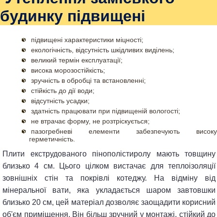
будинку підвищені
підвищені характеристики міцності;
екологічність, відсутність шкідливих виділень;
великий термін експлуатації;
висока морозостійкість;
зручність в обробці та встановленні;
стійкість до дії води;
відсутність усадки;
здатність працювати при підвищеній вологості;
не втрачає форму, не розтріскується;
пазогребневі елементи забезпечують високу
герметичність.
Плити екструдованого пінополістиролу мають товщину
близько 4 см. Цього цілком вистачає для теплоізоляції
зовнішніх стін та покрівлі котеджу. На відміну від
мінеральної вати, яка укладається шаром завтовшки
близько 20 см, цей матеріал дозволяє заощадити корисний
об'єм приміщення. Він більш зручний у монтажі, стійкий до