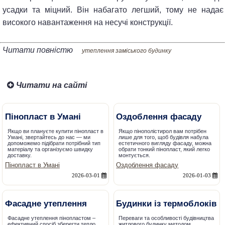
усадки та міцний. Він набагато легший, тому не надає
високого навантаження на несучі конструкції.
Читати повністю
утеплення заміського будинку
Читати на сайті
Пінопласт в Умані
Оздоблення фасаду
Якщо ви плануєте купити пінопласт в
Якщо пінополістирол вам потрібен
Умані, звертайтесь до нас — ми
лише для того, щоб будівля набула
допоможемо підібрати потрібний тип
естетичного вигляду фасаду, можна
матеріалу та організуємо швидку
обрати тонкий пінопласт, який легко
доставку.
монтується.
Пінопласт в Умані
Оздоблення фасаду
2026-03-01
2026-01-03
Фасадне утеплення
Будинки із термоблоків
Фасадне утеплення пінопластом –
Переваги та особливості будівництва
ефективний спосіб зберегти тепло.
житлового будинку методом