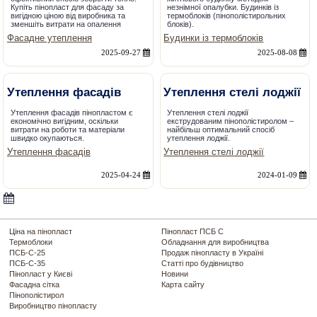
Купіть пінопласт для фасаду за
незнімної опалубки. Будинків із
вигідною ціною від виробника та
термоблоків (пінополістирольних
зменшіть витрати на опалення
блоків).
Фасадне утеплення
Будинки із термоблоків
2025-09-27
2025-08-08
Утеплення фасадів
Утеплення стелі лоджії
Утеплення фасадів пінопластом є
Утеплення стелі лоджії
економічно вигідним, оскільки
екструдованим пінополістиролом –
витрати на роботи та матеріали
найбільш оптимальний спосіб
швидко окупаються.
утеплення лоджії.
Утеплення фасадів
Утеплення стелі лоджії
2025-04-24
2024-01-09
Ціна на пінопласт
Пінопласт ПСБ С
Термоблоки
Обладнання для виробництва
ПСБ-С-25
Продаж пінопласту в Україні
ПСБ-С-35
Статті про будівництво
Пінопласт у Києві
Новини
Фасадна сітка
Карта сайту
Пінополістирол
Виробництво пінопласту