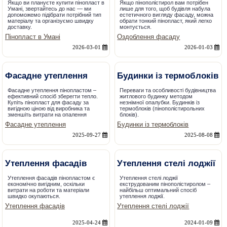
Якщо ви плануєте купити пінопласт в
Якщо пінополістирол вам потрібен
Умані, звертайтесь до нас — ми
лише для того, щоб будівля набула
допоможемо підібрати потрібний тип
естетичного вигляду фасаду, можна
матеріалу та організуємо швидку
обрати тонкий пінопласт, який легко
доставку.
монтується.
Пінопласт в Умані
Оздоблення фасаду
2026-03-01
2026-01-03
Фасадне утеплення
Будинки із термоблоків
Фасадне утеплення пінопластом –
Переваги та особливості будівництва
ефективний спосіб зберегти тепло.
житлового будинку методом
Купіть пінопласт для фасаду за
незнімної опалубки. Будинків із
вигідною ціною від виробника та
термоблоків (пінополістирольних
зменшіть витрати на опалення
блоків).
Фасадне утеплення
Будинки із термоблоків
2025-09-27
2025-08-08
Утеплення фасадів
Утеплення стелі лоджії
Утеплення фасадів пінопластом є
Утеплення стелі лоджії
економічно вигідним, оскільки
екструдованим пінополістиролом –
витрати на роботи та матеріали
найбільш оптимальний спосіб
швидко окупаються.
утеплення лоджії.
Утеплення фасадів
Утеплення стелі лоджії
2025-04-24
2024-01-09