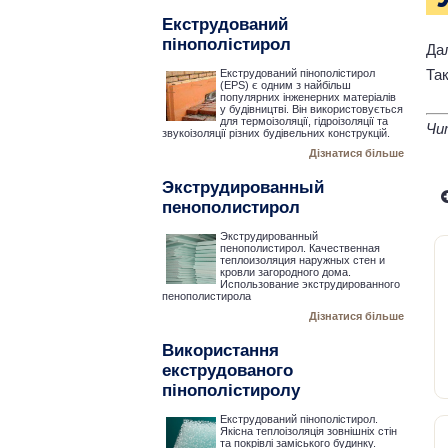
Екструдований
пінополістирол
Да
Та
Екструдований пінополістирол
(EPS) є одним з найбільш
популярних інженерних матеріалів
у будівництві. Він використовується
для термоізоляції, гідроізоляції та
Чи
звукоізоляції різних будівельних конструкцій.
Дізнатися більше
Экструдированный
пенополистирол
Экструдированный
пенополистирол. Качественная
теплоизоляция наружных стен и
кровли загородного дома.
Использование экструдированного
пенополистирола
Дізнатися більше
Використання
екструдованого
пінополістиролу
Екструдований пінополістирол.
Якісна теплоізоляція зовнішніх стін
та покрівлі заміського будинку.