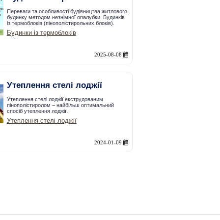
Переваги та особливості будівництва житлового
будинку методом незнімної опалубки. Будинків
із термоблоків (пінополістирольних блоків).
Будинки із термоблоків
2025-08-08
Утеплення стелі лоджії
Утеплення стелі лоджії екструдованим
пінополістиролом – найбільш оптимальний
спосіб утеплення лоджії.
Утеплення стелі лоджії
2024-01-09