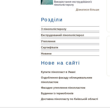
Використання екструдованого
пінополістиролу
Дізнатися більше
Розділи
З пінополістиролу
Екструдований пінополістирол
Утеплення
Сертифікати
Новини
Нове на сайті
Купити пінопласт в Умані
Оздоблення фасаду облицювальним
пінопластом
Фасадне утеплення пінопластом
Будинки із термоблоків
Доставка пінопласту по Київській області