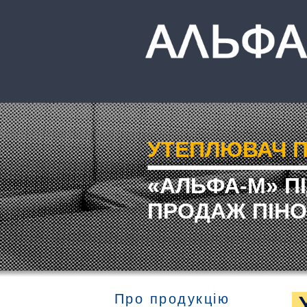
УТЕПЛЮВАЧ П
«АЛЬФА-М» П
ПРОДАЖ ПІНО
Про продукцію