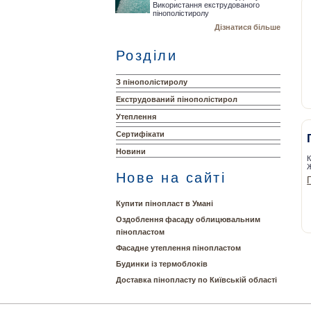
Використання екструдованого
пінополістиролу
Дізнатися більше
Розділи
З пінополістиролу
Екструдований пінополістирол
Утеплення
Сертифікати
Новини
К
Нове на сайті
Купити пінопласт в Умані
Оздоблення фасаду облицювальним
пінопластом
Фасадне утеплення пінопластом
Будинки із термоблоків
Доставка пінопласту по Київській області