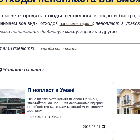
 сможете
продать отходы пенопласта
выгодно и быстро,
инимаем все виды отходов
:
пенопласт в упаков
пенополистирола
резки пенопласта, дробленую массу, коробки
и другие.
тати повністю
отходы пенопласта
Читати на сайті
Пінопласт в Умані
Якщо ви плануєте купити пінопласт в Умані,
звертайтесь до нас — ми допоможемо підібрати
потрібний тип матеріалу та організуємо швидку
доставку.
Пінопласт в Умані
2026-03-01