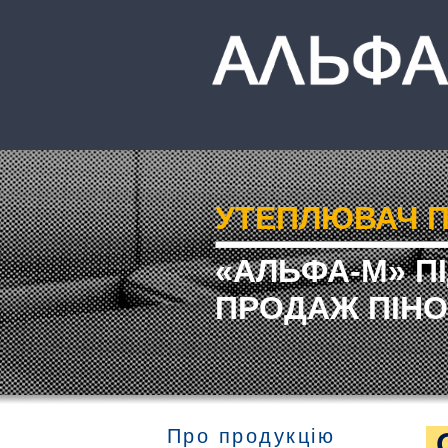
УТЕПЛЮВАЧ П
«АЛЬФА-М» П
ПРОДАЖ ПІНО
Про продукцію