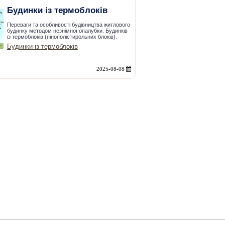
Будинки із термоблоків
Переваги та особливості будівництва житлового
будинку методом незнімної опалубки. Будинків
із термоблоків (пінополістирольних блоків).
Будинки із термоблоків
2025-08-08