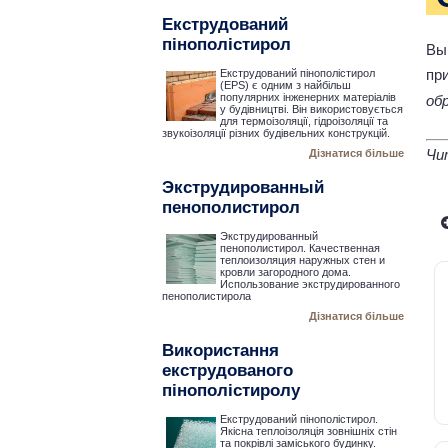
Екструдований
пінополістирол
Вы
пр
Екструдований пінополістирол
(EPS) є одним з найбільш
популярних інженерних матеріалів
об
у будівництві. Він використовується
для термоізоляції, гідроізоляції та
звукоізоляції різних будівельних конструкцій.
Чи
Дізнатися більше
Экструдированный
пенополистирол
Экструдированный
пенополистирол. Качественная
теплоизоляция наружных стен и
кровли загородного дома.
Использование экструдированного
пенополистирола
Дізнатися більше
Використання
екструдованого
пінополістиролу
Екструдований пінополістирол.
Якісна теплоізоляція зовнішніх стін
та покрівлі заміського будинку.