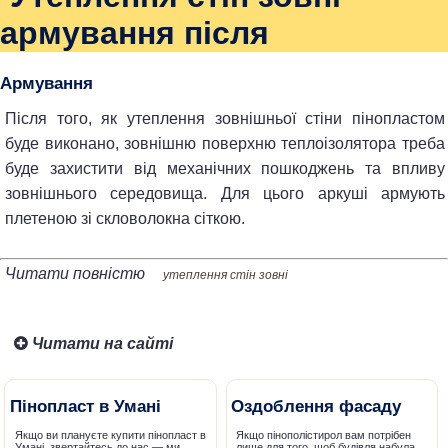
армування після
Армування
Після того, як утеплення зовнішньої стіни пінопластом
буде виконано, зовнішню поверхню теплоізолятора треба
буде захистити від механічних пошкоджень та впливу
зовнішнього середовища. Для цього аркуші армують
плетеною зі скловолокна сіткою.
Читати повністю
утеплення стін зовні
Читати на сайті
Пінопласт в Умані
Оздоблення фасаду
Якщо ви плануєте купити пінопласт в
Якщо пінополістирол вам потрібен
Умані, звертайтесь до нас — ми
лише для того, щоб будівля набула