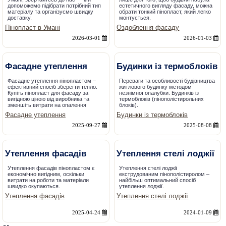
допоможемо підібрати потрібний тип
естетичного вигляду фасаду, можна
матеріалу та організуємо швидку
обрати тонкий пінопласт, який легко
доставку.
монтується.
Пінопласт в Умані
Оздоблення фасаду
2026-03-01
2026-01-03
Фасадне утеплення
Будинки із термоблоків
Фасадне утеплення пінопластом –
Переваги та особливості будівництва
ефективний спосіб зберегти тепло.
житлового будинку методом
Купіть пінопласт для фасаду за
незнімної опалубки. Будинків із
вигідною ціною від виробника та
термоблоків (пінополістирольних
зменшіть витрати на опалення
блоків).
Фасадне утеплення
Будинки із термоблоків
2025-09-27
2025-08-08
Утеплення фасадів
Утеплення стелі лоджії
Утеплення фасадів пінопластом є
Утеплення стелі лоджії
економічно вигідним, оскільки
екструдованим пінополістиролом –
витрати на роботи та матеріали
найбільш оптимальний спосіб
швидко окупаються.
утеплення лоджії.
Утеплення фасадів
Утеплення стелі лоджії
2025-04-24
2024-01-09