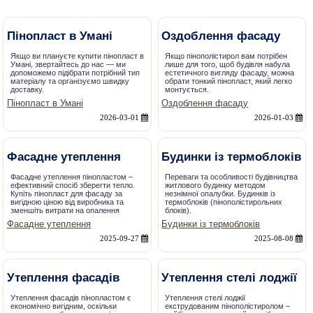
Пінопласт в Умані
Оздоблення фасаду
Якщо ви плануєте купити пінопласт в
Якщо пінополістирол вам потрібен
Умані, звертайтесь до нас — ми
лише для того, щоб будівля набула
допоможемо підібрати потрібний тип
естетичного вигляду фасаду, можна
матеріалу та організуємо швидку
обрати тонкий пінопласт, який легко
доставку.
монтується.
Пінопласт в Умані
Оздоблення фасаду
2026-03-01
2026-01-03
Фасадне утеплення
Будинки із термоблоків
Фасадне утеплення пінопластом –
Переваги та особливості будівництва
ефективний спосіб зберегти тепло.
житлового будинку методом
Купіть пінопласт для фасаду за
незнімної опалубки. Будинків із
вигідною ціною від виробника та
термоблоків (пінополістирольних
зменшіть витрати на опалення
блоків).
Фасадне утеплення
Будинки із термоблоків
2025-09-27
2025-08-08
Утеплення фасадів
Утеплення стелі лоджії
Утеплення фасадів пінопластом є
Утеплення стелі лоджії
економічно вигідним, оскільки
екструдованим пінополістиролом –