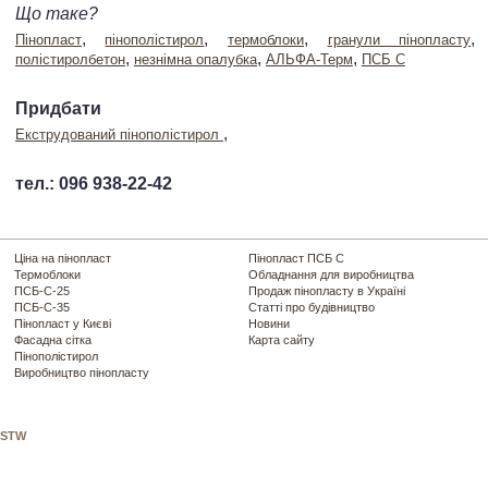
Що таке?
,
,
,
,
Пінопласт
пінополістирол
термоблоки
гранули пінопласту
,
,
,
полістиролбетон
незнімна опалубка
АЛЬФА-Терм
ПСБ С
Придбати
,
Екструдований пінополістирол
тел.: 096 938-22-42
Ціна на пінопласт
Пінопласт ПСБ С
Термоблоки
Обладнання для виробництва
ПСБ-С-25
Продаж пінопласту в Україні
ПСБ-С-35
Статті про будівництво
Пінопласт у Києві
Новини
Фасадна сітка
Карта сайту
Пінополістирол
Виробництво пінопласту
STW