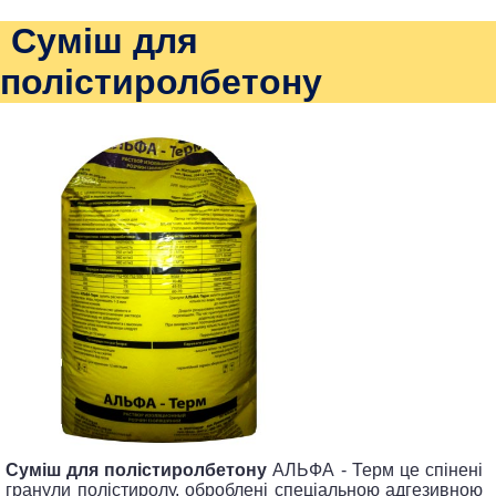
Суміш для
полістиролбетону
Суміш для полістиролбетону
АЛЬФА - Терм це спінені
гранули полістиролу, оброблені спеціальною адгезивною