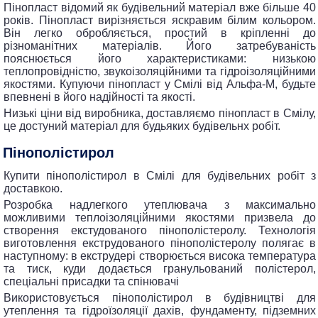
Пінопласт відомий як будівельний матеріал вже більше 40
років. Пінопласт вирізняється яскравим білим кольором.
Він легко обробляється, простий в кріпленні до
різноманітних матеріалів. Його затребуваність
пояснюється його характеристиками: низькою
теплопровідністю, звукоізоляційними та гідроізоляційними
якостями. Купуючи пінопласт у Смілі від Альфа-М, будьте
впевнені в його надійності та якості.
Низькі ціни від виробника, доставляємо пінопласт в Смілу,
це достуний матеріал для будьяких будівельнх робіт.
пінополістирол
Купити пінополістирол в Смілі для будівельних робіт з
доставкою.
Розробка надлегкого утеплювача з максимально
можливими теплоізоляційними якостями призвела до
створення екстудованого пінополістеролу. Технологія
виготовлення екструдованого пінополістеролу полягає в
наступному: в екструдері створюється висока температура
та тиск, куди додається гранульований полістерол,
спеціальні присадки та спінювачі
Використовується пінополістирол в будівництві для
утеплення та гідроїзоляції дахів, фундаменту, підземних