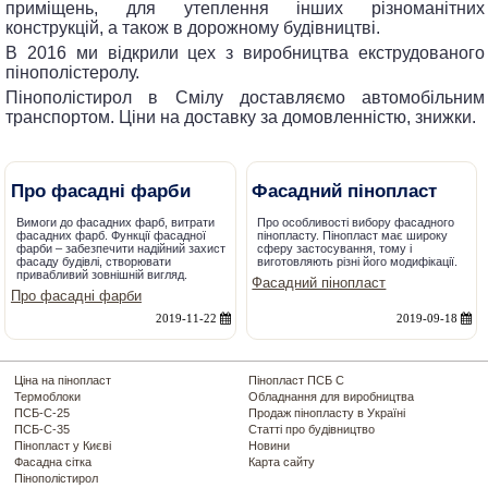
приміщень, для утеплення інших різноманітних
конструкцій, а також в дорожному будівництві.
В 2016 ми відкрили цех з виробництва екструдованого
пінополістеролу.
пінополістирол в Смілу доставляємо автомобільним
транспортом. Ціни на доставку за домовленністю, знижки.
Про фасадні фарби
Фасадний пінопласт
Вимоги до фасадних фарб, витрати
Про особливості вибору фасадного
фасадних фарб. Функції фасадної
пінопласту. Пінопласт має широку
фарби – забезпечити надійний захист
сферу застосування, тому і
фасаду будівлі, створювати
виготовляють різні його модифікації.
привабливий зовнішній вигляд.
Фасадний пінопласт
Про фасадні фарби
2019-11-22
2019-09-18
Ціна на пінопласт
Пінопласт ПСБ С
Термоблоки
Обладнання для виробництва
ПСБ-С-25
Продаж пінопласту в Україні
ПСБ-С-35
Статті про будівництво
Пінопласт у Києві
Новини
Фасадна сітка
Карта сайту
Пінополістирол