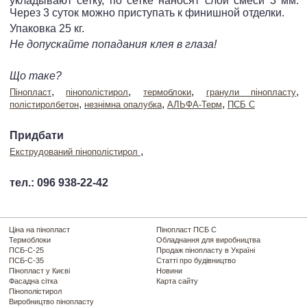
укладывают сетку, по сетке наносят слой смеси 3 мм.
Через 3 суток можно приступать к финишной отделки.
Упаковка 25 кг.
Не допускайте попадания клея в глаза!
Що таке?
,
,
,
,
Пінопласт
пінополістирол
термоблоки
гранули пінопласту
,
,
,
полістиролбетон
незнімна опалубка
АЛЬФА-Терм
ПСБ С
Придбати
,
Екструдований пінополістирол
тел.: 096 938-22-42
Ціна на пінопласт
Пінопласт ПСБ С
Термоблоки
Обладнання для виробництва
ПСБ-С-25
Продаж пінопласту в Україні
ПСБ-С-35
Статті про будівництво
Пінопласт у Києві
Новини
Фасадна сітка
Карта сайту
Пінополістирол
Виробництво пінопласту