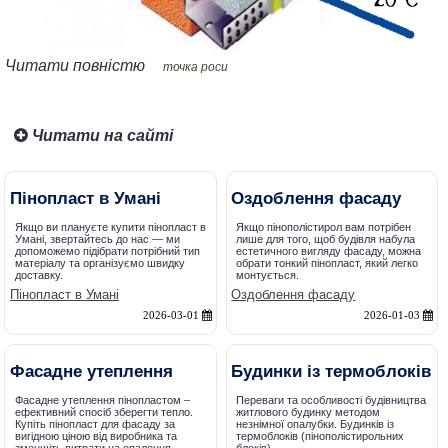
Читати повністю
точка роси
Читати на сайті
Пінопласт в Умані
Оздоблення фасаду
Якщо ви плануєте купити пінопласт в
Якщо пінополістирол вам потрібен
Умані, звертайтесь до нас — ми
лише для того, щоб будівля набула
допоможемо підібрати потрібний тип
естетичного вигляду фасаду, можна
матеріалу та організуємо швидку
обрати тонкий пінопласт, який легко
доставку.
монтується.
Пінопласт в Умані
Оздоблення фасаду
2026-03-01
2026-01-03
Фасадне утеплення
Будинки із термоблоків
Фасадне утеплення пінопластом –
Переваги та особливості будівництва
ефективний спосіб зберегти тепло.
житлового будинку методом
Купіть пінопласт для фасаду за
незнімної опалубки. Будинків із
вигідною ціною від виробника та
термоблоків (пінополістирольних