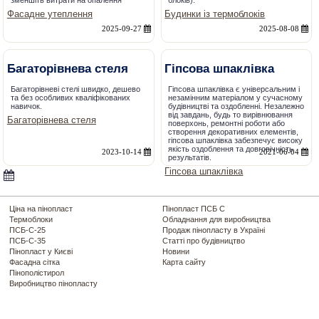
зменшіть витрати на опалення
блоків).
Фасадне утеплення
Будинки із термоблоків
2025-09-27
2025-08-08
Багаторівнева стеля
Гіпсова шпаклівка
Багаторівневі стелі швидко, дешево
Гіпсова шпаклівка є універсальним і
та без особливих кваліфікованих
незамінним матеріалом у сучасному
навичок.
будівництві та оздобленні. Незалежно
від завдань, будь то вирівнювання
Багаторівнева стеля
поверхонь, ремонтні роботи або
створення декоративних елементів,
гіпсова шпаклівка забезпечує високу
якість оздоблення та довговічність
2023-10-14
2021-06-04
результатів.
Гіпсова шпаклівка
Ціна на пінопласт
Пінопласт ПСБ С
Термоблоки
Обладнання для виробництва
ПСБ-С-25
Продаж пінопласту в Україні
ПСБ-С-35
Статті про будівництво
Пінопласт у Києві
Новини
Фасадна сітка
Карта сайту
Пінополістирол
Виробництво пінопласту