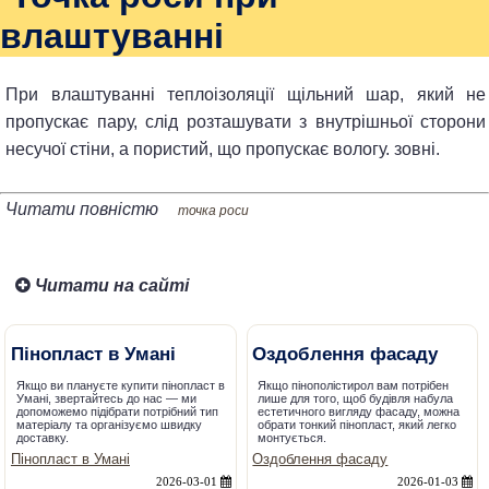
влаштуванні
При влаштуванні теплоізоляції щільний шар, який не
пропускає пару, слід розташувати з внутрішньої сторони
несучої стіни, а пористий, що пропускає вологу. зовні.
Читати повністю
точка роси
Читати на сайті
Пінопласт в Умані
Оздоблення фасаду
Якщо ви плануєте купити пінопласт в
Якщо пінополістирол вам потрібен
Умані, звертайтесь до нас — ми
лише для того, щоб будівля набула
допоможемо підібрати потрібний тип
естетичного вигляду фасаду, можна
матеріалу та організуємо швидку
обрати тонкий пінопласт, який легко
доставку.
монтується.
Пінопласт в Умані
Оздоблення фасаду
2026-03-01
2026-01-03