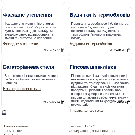
Фасадне утеплення
Будинки із термоблоків
Фасадне утеплення пінопластом –
Переваги та особливості будівництва
ефективний спосіб зберегти тепло.
житлового будинку методом
Купіть пінопласт для фасаду за
незнімної опалубки. Будинків із
вигідною ціною від виробника та
термоблоків (пінополістирольних
зменшіть витрати на опалення
блоків).
Фасадне утеплення
Будинки із термоблоків
2025-09-27
2025-08-08
Багаторівнева стеля
Гіпсова шпаклівка
Багаторівневі стелі швидко, дешево
Гіпсова шпаклівка є універсальним і
та без особливих кваліфікованих
незамінним матеріалом у сучасному
навичок.
будівництві та оздобленні. Незалежно
від завдань, будь то вирівнювання
Багаторівнева стеля
поверхонь, ремонтні роботи або
створення декоративних елементів,
гіпсова шпаклівка забезпечує високу
якість оздоблення та довговічність
2023-10-14
2021-06-04
результатів.
Гіпсова шпаклівка
Ціна на пінопласт
Пінопласт ПСБ С
Термоблоки
Обладнання для виробництва