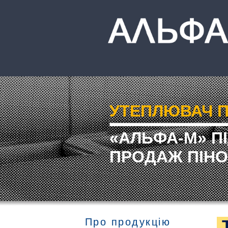
УТЕПЛЮВАЧ П
«АЛЬФА-М» П
ПРОДАЖ ПІНО
Про продукцію