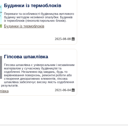
Будинки із термоблоків
Переваги та особливості будівництва житлового
будинку методом незнімної опалубки. Будинків
із термоблоків (пінополістирольних блоків).
Будинки із термоблоків
2025-08-08
Гіпсова шпаклівка
Гіпсова шпаклівка є універсальним і незамінним
матеріалом у сучасному будівництві та
оздобленні. Незалежно від завдань, будь то
вирівнювання поверхонь, ремонтні роботи або
створення декоративних елементів, гіпсова
шпаклівка забезпечує високу якість оздоблення
 результатів.
2021-06-04
лівка