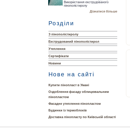
Використання екструдованого
пінополістиролу
Дізнатися більше
Розділи
З пінополістиролу
Екструдований пінополістирол
Утеплення
Сертифікати
Новини
Нове на сайті
Купити пінопласт в Умані
Оздоблення фасаду облицювальним
пінопластом
Фасадне утеплення пінопластом
Будинки із термоблоків
Доставка пінопласту по Київській області