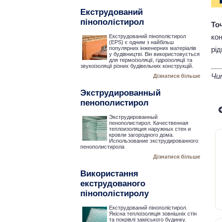
Екструдований
пінополістирол
То
кон
Екструдований пінополістирол
(EPS) є одним з найбільш
рід
популярних інженерних матеріалів
у будівництві. Він використовується
для термоізоляції, гідроізоляції та
звукоізоляції різних будівельних конструкцій.
Чи
Дізнатися більше
Экструдированный
пенополистирол
Экструдированный
пенополистирол. Качественная
теплоизоляция наружных стен и
кровли загородного дома.
Использование экструдированного
пенополистирола
Дізнатися більше
Використання
екструдованого
пінополістиролу
Екструдований пінополістирол.
Якісна теплоізоляція зовнішніх стін
та покрівлі заміського будинку.