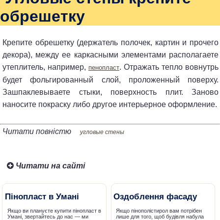
обрешетку
Крепите обрешетку (держатель полочек, картин и прочего
декора), между ее каркасными элементами располагаете
утеплитель, например,
. Отражать тепло вовнутрь
пенопласт
будет фольгированный слой, проложенный поверху.
Зашпаклевываете стыки, поверхность плит. Заново
наносите покраску либо другое интерьерное оформление.
Читати повністю
угловые стены
Читати на сайті
Пінопласт в Умані
Оздоблення фасаду
Якщо ви плануєте купити пінопласт в
Якщо пінополістирол вам потрібен
Умані, звертайтесь до нас — ми
лише для того, щоб будівля набула