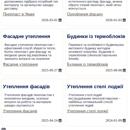
допоможемо підібрати потрібний тип
естетичного вигляду фасаду, можна
матеріалу та організуємо швидку
обрати тонкий пінопласт, який легко
доставку.
монтується.
Пінопласт в Умані
Оздоблення фасаду
2026-03-01
2026-01-03
Фасадне утеплення
Будинки із термоблоків
Фасадне утеплення пінопластом –
Переваги та особливості будівництва
ефективний спосіб зберегти тепло.
житлового будинку методом
Купіть пінопласт для фасаду за
незнімної опалубки. Будинків із
вигідною ціною від виробника та
термоблоків (пінополістирольних
зменшіть витрати на опалення
блоків).
Фасадне утеплення
Будинки із термоблоків
2025-09-27
2025-08-08
Утеплення фасадів
Утеплення стелі лоджії
Утеплення фасадів пінопластом є
Утеплення стелі лоджії
економічно вигідним, оскільки
екструдованим пінополістиролом –
витрати на роботи та матеріали
найбільш оптимальний спосіб
швидко окупаються.
утеплення лоджії.
Утеплення фасадів
Утеплення стелі лоджії
2025-04-24
2024-01-09