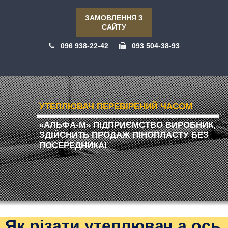
ЗАМОВЛЕННЯ З
САЙТУ
096 938-22-42
093 504-38-93
УТЕПЛЮВАЧ ПЕРЕВІРЕНИЙ ЧАСОМ
«АЛЬФА-М» ПІДПРИЄМСТВО ВИРОБНИК,
ЗДІЙСНИТЬ ПРОДАЖ ПІНОПЛАСТУ БЕЗ
ПОСЕРЕДНИКА!
Як різати утеплювач а ось