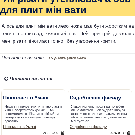
для плит мін вати
А ось для плит мін вати лезо ножа має бути жорстким на
вигин, наприклад, кухонний ніж. Цей пристрій дозволив
мені різати пінопласт точно і без утворення крихти.
Читати повністю
Як різати утеплювач
Читати на сайті
Пінопласт в Умані
Оздоблення фасаду
Якщо ви плануєте купити пінопласт в
Якщо пінополістирол вам потрібен
Умані, звертайтесь до нас — ми
лише для того, щоб будівля набула
допоможемо підібрати потрібний тип
естетичного вигляду фасаду, можна
матеріалу та організуємо швидку
обрати тонкий пінопласт, який легко
доставку.
монтується.
Пінопласт в Умані
Оздоблення фасаду
2026-03-01
2026-01-03