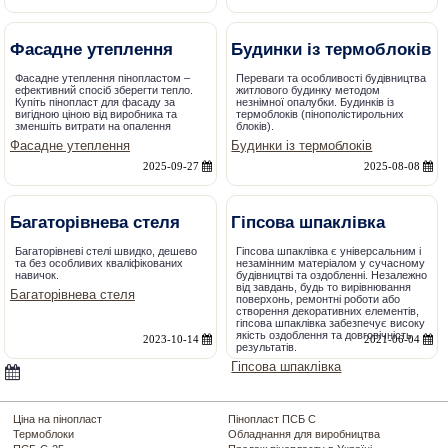
Фасадне утеплення
Будинки із термоблоків
Фасадне утеплення пінопластом –
Переваги та особливості будівництва
ефективний спосіб зберегти тепло.
житлового будинку методом
Купіть пінопласт для фасаду за
незнімної опалубки. Будинків із
вигідною ціною від виробника та
термоблоків (пінополістирольних
зменшіть витрати на опалення
блоків).
Фасадне утеплення
Будинки із термоблоків
2025-09-27
2025-08-08
Багаторівнева стеля
Гіпсова шпаклівка
Багаторівневі стелі швидко, дешево
Гіпсова шпаклівка є універсальним і
та без особливих кваліфікованих
незамінним матеріалом у сучасному
навичок.
будівництві та оздобленні. Незалежно
від завдань, будь то вирівнювання
Багаторівнева стеля
поверхонь, ремонтні роботи або
створення декоративних елементів,
гіпсова шпаклівка забезпечує високу
якість оздоблення та довговічність
2023-10-14
2021-06-04
результатів.
Гіпсова шпаклівка
Ціна на пінопласт
Пінопласт ПСБ С
Термоблоки
Обладнання для виробництва