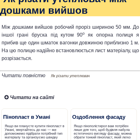
дошками вийшов
Між дошками вийшов робочий проріз шириною 50 мм. До
o
іншої грані бруска під кутом 90
як опорна полиця я
прибив ще один шматок вагонки довжиною приблизно 1 м.
На цю полицю надійно встановлюється лист матеріалу, що
розрізається.
Читати повністю
Як різати утеплювач
Читати на сайті
Пінопласт в Умані
Оздоблення фасаду
Якщо ви плануєте купити пінопласт в
Якщо пінополістирол вам потрібен
Умані, звертайтесь до нас — ми
лише для того, щоб будівля набула
допоможемо підібрати потрібний тип
естетичного вигляду фасаду, можна
матеріалу та організуємо швидку
обрати тонкий пінопласт, який легко