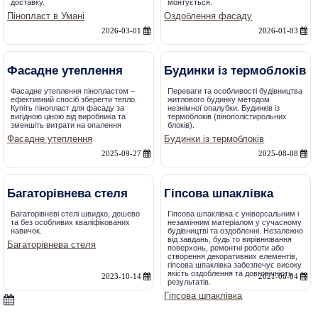
доставку.
монтується.
Пінопласт в Умані
Оздоблення фасаду
2026-03-01
2026-01-03
Фасадне утеплення
Будинки із термоблоків
Фасадне утеплення пінопластом –
Переваги та особливості будівництва
ефективний спосіб зберегти тепло.
житлового будинку методом
Купіть пінопласт для фасаду за
незнімної опалубки. Будинків із
вигідною ціною від виробника та
термоблоків (пінополістирольних
зменшіть витрати на опалення
блоків).
Фасадне утеплення
Будинки із термоблоків
2025-09-27
2025-08-08
Багаторівнева стеля
Гіпсова шпаклівка
Багаторівневі стелі швидко, дешево
Гіпсова шпаклівка є універсальним і
та без особливих кваліфікованих
незамінним матеріалом у сучасному
навичок.
будівництві та оздобленні. Незалежно
від завдань, будь то вирівнювання
Багаторівнева стеля
поверхонь, ремонтні роботи або
створення декоративних елементів,
гіпсова шпаклівка забезпечує високу
якість оздоблення та довговічність
2023-10-14
2021-06-04
результатів.
Гіпсова шпаклівка