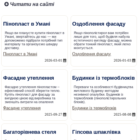
Читати на сайті
Пінопласт в Умані
Оздоблення фасаду
Якщо ви плануєте купити пінопласт в
Якщо пінополістирол вам потрібен
Умані, звертайтесь до нас — ми
лише для того, щоб будівля набула
допоможемо підібрати потрібний тип
естетичного вигляду фасаду, можна
матеріалу та організуємо швидку
обрати тонкий пінопласт, який легко
доставку.
монтується.
Пінопласт в Умані
Оздоблення фасаду
2026-03-01
2026-01-03
Фасадне утеплення
Будинки із термоблоків
Фасадне утеплення пінопластом –
Переваги та особливості будівництва
ефективний спосіб зберегти тепло.
житлового будинку методом
Купіть пінопласт для фасаду за
незнімної опалубки. Будинків із
вигідною ціною від виробника та
термоблоків (пінополістирольних
зменшіть витрати на опалення
блоків).
Фасадне утеплення
Будинки із термоблоків
2025-09-27
2025-08-08
Багаторівнева стеля
Гіпсова шпаклівка