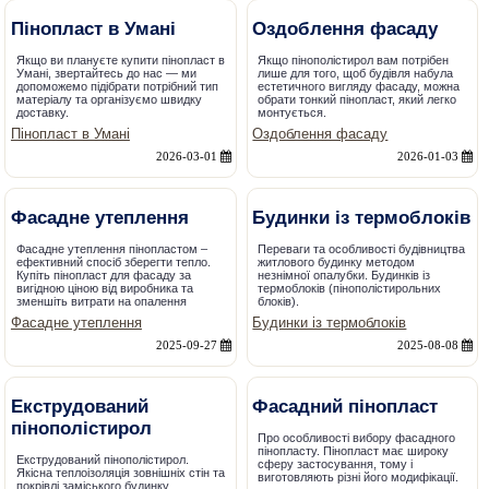
Пінопласт в Умані
Оздоблення фасаду
Якщо ви плануєте купити пінопласт в
Якщо пінополістирол вам потрібен
Умані, звертайтесь до нас — ми
лише для того, щоб будівля набула
допоможемо підібрати потрібний тип
естетичного вигляду фасаду, можна
матеріалу та організуємо швидку
обрати тонкий пінопласт, який легко
доставку.
монтується.
Пінопласт в Умані
Оздоблення фасаду
2026-03-01
2026-01-03
Фасадне утеплення
Будинки із термоблоків
Фасадне утеплення пінопластом –
Переваги та особливості будівництва
ефективний спосіб зберегти тепло.
житлового будинку методом
Купіть пінопласт для фасаду за
незнімної опалубки. Будинків із
вигідною ціною від виробника та
термоблоків (пінополістирольних
зменшіть витрати на опалення
блоків).
Фасадне утеплення
Будинки із термоблоків
2025-09-27
2025-08-08
Екструдований
Фасадний пінопласт
пінополістирол
Про особливості вибору фасадного
пінопласту. Пінопласт має широку
Екструдований пінополістирол.
сферу застосування, тому і
Якісна теплоізоляція зовнішніх стін та
виготовляють різні його модифікації.
покрівлі заміського будинку.