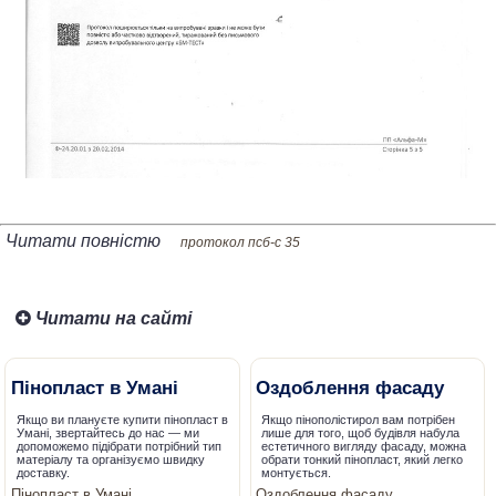
Читати повністю
протокол псб-с 35
Читати на сайті
Пінопласт в Умані
Оздоблення фасаду
Якщо ви плануєте купити пінопласт в
Якщо пінополістирол вам потрібен
Умані, звертайтесь до нас — ми
лише для того, щоб будівля набула
допоможемо підібрати потрібний тип
естетичного вигляду фасаду, можна
матеріалу та організуємо швидку
обрати тонкий пінопласт, який легко
доставку.
монтується.
Пінопласт в Умані
Оздоблення фасаду