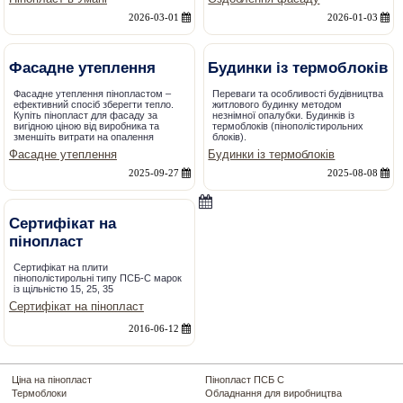
2026-03-01
2026-01-03
Фасадне утеплення
Будинки із термоблоків
Фасадне утеплення пінопластом –
Переваги та особливості будівництва
ефективний спосіб зберегти тепло.
житлового будинку методом
Купіть пінопласт для фасаду за
незнімної опалубки. Будинків із
вигідною ціною від виробника та
термоблоків (пінополістирольних
зменшіть витрати на опалення
блоків).
Фасадне утеплення
Будинки із термоблоків
2025-09-27
2025-08-08
Сертифікат на
пінопласт
Сертифікат на плити
пінополістирольні типу ПСБ-С марок
із щільністю 15, 25, 35
Сертифікат на пінопласт
2016-06-12
Ціна на пінопласт
Пінопласт ПСБ С
Термоблоки
Обладнання для виробництва