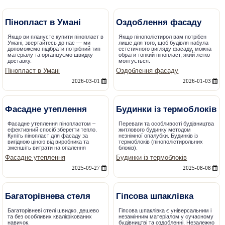
Пінопласт в Умані
Оздоблення фасаду
Якщо ви плануєте купити пінопласт в
Якщо пінополістирол вам потрібен
Умані, звертайтесь до нас — ми
лише для того, щоб будівля набула
допоможемо підібрати потрібний тип
естетичного вигляду фасаду, можна
матеріалу та організуємо швидку
обрати тонкий пінопласт, який легко
доставку.
монтується.
Пінопласт в Умані
Оздоблення фасаду
2026-03-01
2026-01-03
Фасадне утеплення
Будинки із термоблоків
Фасадне утеплення пінопластом –
Переваги та особливості будівництва
ефективний спосіб зберегти тепло.
житлового будинку методом
Купіть пінопласт для фасаду за
незнімної опалубки. Будинків із
вигідною ціною від виробника та
термоблоків (пінополістирольних
зменшіть витрати на опалення
блоків).
Фасадне утеплення
Будинки із термоблоків
2025-09-27
2025-08-08
Багаторівнева стеля
Гіпсова шпаклівка
Багаторівневі стелі швидко, дешево
Гіпсова шпаклівка є універсальним і
та без особливих кваліфікованих
незамінним матеріалом у сучасному
навичок.
будівництві та оздобленні. Незалежно