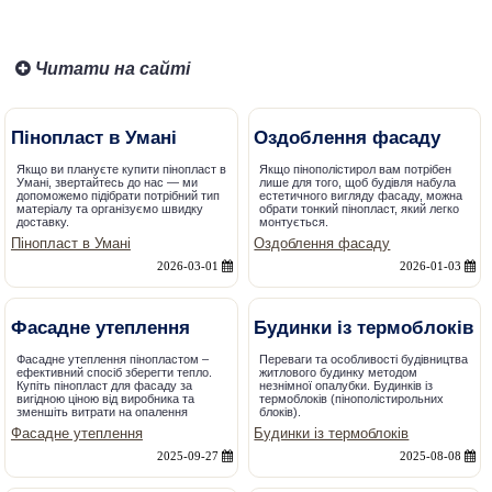
Читати на сайті
Пінопласт в Умані
Оздоблення фасаду
Якщо ви плануєте купити пінопласт в
Якщо пінополістирол вам потрібен
Умані, звертайтесь до нас — ми
лише для того, щоб будівля набула
допоможемо підібрати потрібний тип
естетичного вигляду фасаду, можна
матеріалу та організуємо швидку
обрати тонкий пінопласт, який легко
доставку.
монтується.
Пінопласт в Умані
Оздоблення фасаду
2026-03-01
2026-01-03
Фасадне утеплення
Будинки із термоблоків
Фасадне утеплення пінопластом –
Переваги та особливості будівництва
ефективний спосіб зберегти тепло.
житлового будинку методом
Купіть пінопласт для фасаду за
незнімної опалубки. Будинків із
вигідною ціною від виробника та
термоблоків (пінополістирольних
зменшіть витрати на опалення
блоків).
Фасадне утеплення
Будинки із термоблоків
2025-09-27
2025-08-08