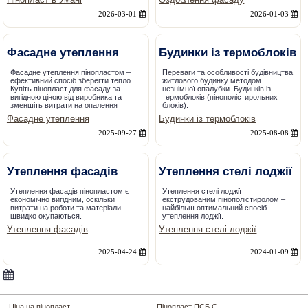
2026-03-01
2026-01-03
Фасадне утеплення
Будинки із термоблоків
Фасадне утеплення пінопластом –
Переваги та особливості будівництва
ефективний спосіб зберегти тепло.
житлового будинку методом
Купіть пінопласт для фасаду за
незнімної опалубки. Будинків із
вигідною ціною від виробника та
термоблоків (пінополістирольних
зменшіть витрати на опалення
блоків).
Фасадне утеплення
Будинки із термоблоків
2025-09-27
2025-08-08
Утеплення фасадів
Утеплення стелі лоджії
Утеплення фасадів пінопластом є
Утеплення стелі лоджії
економічно вигідним, оскільки
екструдованим пінополістиролом –
витрати на роботи та матеріали
найбільш оптимальний спосіб
швидко окупаються.
утеплення лоджії.
Утеплення фасадів
Утеплення стелі лоджії
2025-04-24
2024-01-09
Ціна на пінопласт
Пінопласт ПСБ С