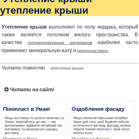
утепление крыши
Утепление крыши
выполняют по полу чердака, который
также является потолком жилого пространства. В
качестве
наиболее часто
теплоизолирующих материалов
применяют минеральную вату и
.
пенополистирол
Читати повністю
утепление крыши
Читати на сайті
Пінопласт в Умані
Оздоблення фасаду
Якщо ви плануєте купити пінопласт в
Якщо пінополістирол вам потрібен
Умані, звертайтесь до нас — ми
лише для того, щоб будівля набула
допоможемо підібрати потрібний тип
естетичного вигляду фасаду, можна
матеріалу та організуємо швидку
обрати тонкий пінопласт, який легко
доставку.
монтується.
Пінопласт в Умані
Оздоблення фасаду