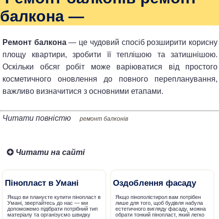
балкона —
Ремонт балкона
— це чудовий спосіб розширити корисну
площу квартири, зробити її теплішою та затишнішою.
Оскільки обсяг робіт може варіюватися від простого
косметичного оновлення до повного перепланування,
важливо визначитися з основними етапами.
Читати повністю
ремонт балконів
Читати на сайті
Пінопласт в Умані
Оздоблення фасаду
Якщо ви плануєте купити пінопласт в
Якщо пінополістирол вам потрібен
Умані, звертайтесь до нас — ми
лише для того, щоб будівля набула
допоможемо підібрати потрібний тип
естетичного вигляду фасаду, можна
матеріалу та організуємо швидку
обрати тонкий пінопласт, який легко