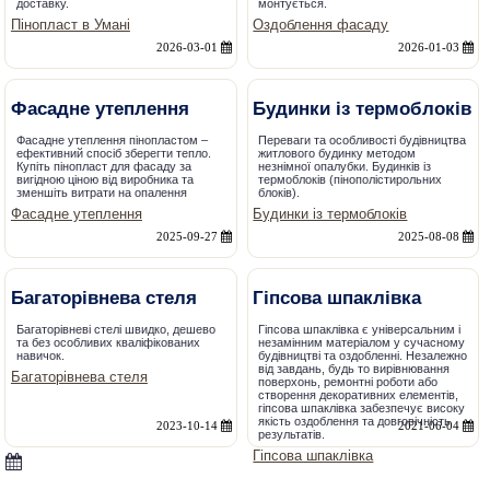
доставку.
монтується.
Пінопласт в Умані
Оздоблення фасаду
2026-03-01
2026-01-03
Фасадне утеплення
Будинки із термоблоків
Фасадне утеплення пінопластом –
Переваги та особливості будівництва
ефективний спосіб зберегти тепло.
житлового будинку методом
Купіть пінопласт для фасаду за
незнімної опалубки. Будинків із
вигідною ціною від виробника та
термоблоків (пінополістирольних
зменшіть витрати на опалення
блоків).
Фасадне утеплення
Будинки із термоблоків
2025-09-27
2025-08-08
Багаторівнева стеля
Гіпсова шпаклівка
Багаторівневі стелі швидко, дешево
Гіпсова шпаклівка є універсальним і
та без особливих кваліфікованих
незамінним матеріалом у сучасному
навичок.
будівництві та оздобленні. Незалежно
від завдань, будь то вирівнювання
Багаторівнева стеля
поверхонь, ремонтні роботи або
створення декоративних елементів,
гіпсова шпаклівка забезпечує високу
якість оздоблення та довговічність
2023-10-14
2021-06-04
результатів.
Гіпсова шпаклівка