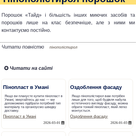
Порошок «Тайд» і більшість інших миючих засобів та
порошків лише на клас безпечніше, але з ними ми
контактуємо постійно.
Читати повністю
пінополістирол
Читати на сайті
Пінопласт в Умані
Оздоблення фасаду
Якщо ви плануєте купити пінопласт в
Якщо пінополістирол вам потрібен
Умані, звертайтесь до нас — ми
лише для того, щоб будівля набула
допоможемо підібрати потрібний тип
естетичного вигляду фасаду, можна
матеріалу та організуємо швидку
обрати тонкий пінопласт, який легко
доставку.
монтується.
Пінопласт в Умані
Оздоблення фасаду
2026-03-01
2026-01-03