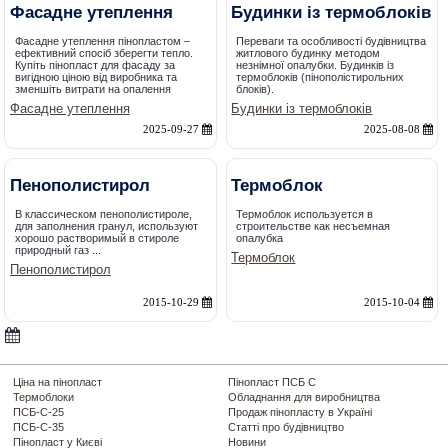
Фасадне утеплення
Будинки із термоблоків
Фасадне утеплення пінопластом –
Переваги та особливості будівництва
ефективний спосіб зберегти тепло.
житлового будинку методом
Купіть пінопласт для фасаду за
незнімної опалубки. Будинків із
вигідною ціною від виробника та
термоблоків (пінополістирольних
зменшіть витрати на опалення
блоків).
Фасадне утеплення
Будинки із термоблоків
2025-09-27
2025-08-08
Пенополистирол
Термоблок
В классическом пенополистироле,
Термоблок используется в
для заполнения гранул, используют
строительстве как несъемная
хорошо растворимый в стироле
опалубка
природный газ ...
Термоблок
Пенополистирол
2015-10-29
2015-10-04
Ціна на пінопласт
Пінопласт ПСБ С
Термоблоки
Обладнання для виробництва
ПСБ-С-25
Продаж пінопласту в Україні
ПСБ-С-35
Статті про будівництво
Пінопласт у Києві
Новини