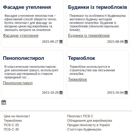
Фасадне утеплення
Будинки із термоблоків
Фасадне утеплення пінопластом –
Переваги та особливості будівництва
ефективний спосіб зберегти тепло.
житлового будинку методом
Купіть пінопласт для фасаду за
незнімної опалубки. Будинків із
вигідною ціною від виробника та
термоблоків (пінополістирольних
зменшіть витрати на опалення
блоків).
Фасадне утеплення
Будинки із термоблоків
2025-09-27
2025-08-08
Пенополистирол
Термоблок
В классическом пенополистироле,
Термоблок используется в
для заполнения гранул, используют
строительстве как несъемная
хорошо растворимый в стироле
опалубка
природный газ ...
Термоблок
Пенополистирол
2015-10-29
2015-10-04
Ціна на пінопласт
Пінопласт ПСБ С
Термоблоки
Обладнання для виробництва
ПСБ-С-25
Продаж пінопласту в Україні
ПСБ-С-35
Статті про будівництво