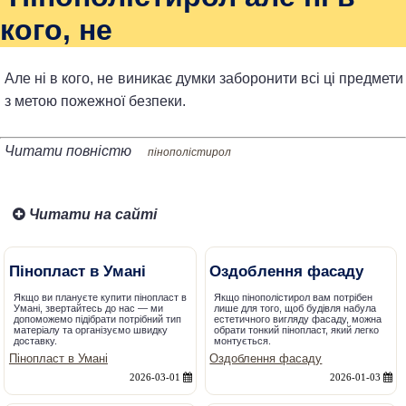
кого, не
Але ні в кого, не виникає думки заборонити всі ці предмети
з метою пожежної безпеки.
Читати повністю
пінополістирол
Читати на сайті
Пінопласт в Умані
Оздоблення фасаду
Якщо ви плануєте купити пінопласт в
Якщо пінополістирол вам потрібен
Умані, звертайтесь до нас — ми
лише для того, щоб будівля набула
допоможемо підібрати потрібний тип
естетичного вигляду фасаду, можна
матеріалу та організуємо швидку
обрати тонкий пінопласт, який легко
доставку.
монтується.
Пінопласт в Умані
Оздоблення фасаду
2026-03-01
2026-01-03