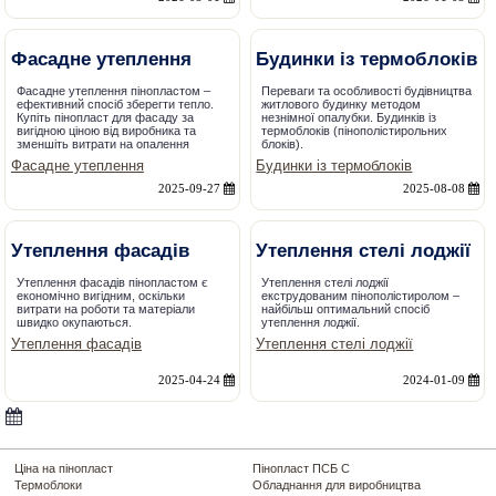
Фасадне утеплення
Будинки із термоблоків
Фасадне утеплення пінопластом –
Переваги та особливості будівництва
ефективний спосіб зберегти тепло.
житлового будинку методом
Купіть пінопласт для фасаду за
незнімної опалубки. Будинків із
вигідною ціною від виробника та
термоблоків (пінополістирольних
зменшіть витрати на опалення
блоків).
Фасадне утеплення
Будинки із термоблоків
2025-09-27
2025-08-08
Утеплення фасадів
Утеплення стелі лоджії
Утеплення фасадів пінопластом є
Утеплення стелі лоджії
економічно вигідним, оскільки
екструдованим пінополістиролом –
витрати на роботи та матеріали
найбільш оптимальний спосіб
швидко окупаються.
утеплення лоджії.
Утеплення фасадів
Утеплення стелі лоджії
2025-04-24
2024-01-09
Ціна на пінопласт
Пінопласт ПСБ С
Термоблоки
Обладнання для виробництва