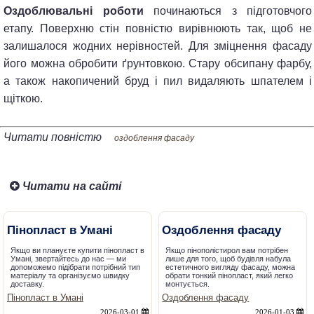
Оздоблювальні роботи
починаються з підготовчого
етапу. Поверхню стін повністю вирівнюють так, щоб не
залишалося жодних нерівностей. Для зміцнення фасаду
його можна обробити ґрунтовкою. Стару обсипану фарбу,
а також накопичений бруд і пил видаляють шпателем і
щіткою.
Читати повністю
оздоблення фасаду
Читати на сайті
Пінопласт в Умані
Оздоблення фасаду
Якщо ви плануєте купити пінопласт в
Якщо пінополістирол вам потрібен
Умані, звертайтесь до нас — ми
лише для того, щоб будівля набула
допоможемо підібрати потрібний тип
естетичного вигляду фасаду, можна
матеріалу та організуємо швидку
обрати тонкий пінопласт, який легко
доставку.
монтується.
Пінопласт в Умані
Оздоблення фасаду
2026-03-01
2026-01-03