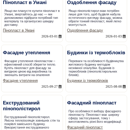
Пінопласт в Умані
Оздоблення фасаду
Якщо ви плануєте купити пінопласт в
Якщо пінополістирол вам потрібен
Умані, звертайтесь до нас — ми
лише для того, щоб будівля набула
допоможемо підібрати потрібний тип
естетичного вигляду фасаду, можна
матеріалу та організуємо швидку
обрати тонкий пінопласт, який легко
доставку.
монтується.
Пінопласт в Умані
Оздоблення фасаду
2026-03-01
2026-01-03
Фасадне утеплення
Будинки із термоблоків
Фасадне утеплення пінопластом –
Переваги та особливості будівництва
ефективний спосіб зберегти тепло.
житлового будинку методом
Купіть пінопласт для фасаду за
незнімної опалубки. Будинків із
вигідною ціною від виробника та
термоблоків (пінополістирольних
зменшіть витрати на опалення
блоків).
Фасадне утеплення
Будинки із термоблоків
2025-09-27
2025-08-08
Екструдований
Фасадний пінопласт
пінополістирол
Про особливості вибору фасадного
пінопласту. Пінопласт має широку
Екструдований пінополістирол.
сферу застосування, тому і
Якісна теплоізоляція зовнішніх стін та
виготовляють різні його модифікації.
покрівлі заміського будинку.
Фасадний пінопласт
Використання екструдованого