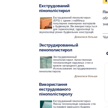
Екструдований
пінополістирол
Пі
об
Екструдований пінополістирол
(EPS) є одним з найбільш
зна
популярних інженерних матеріалів
у будівництві. Він використовується
для термоізоляції, гідроізоляції та
звукоізоляції різних будівельних конструкцій.
Чи
Дізнатися більше
Экструдированный
пенополистирол
Экструдированный
пенополистирол. Качественная
теплоизоляция наружных стен и
кровли загородного дома.
Использование экструдированного
пенополистирола
Дізнатися більше
Використання
екструдованого
пінополістиролу
Екструдований пінополістирол.
Якісна теплоізоляція зовнішніх стін
та покрівлі заміського будинку.