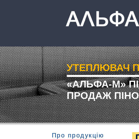
УТЕПЛЮВАЧ П
«АЛЬФА-М» П
ПРОДАЖ ПІНО
Про продукцію