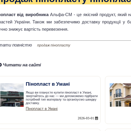
нопласт від виробника
Альфа-CM - це якісний продукт, який на
ластей України. Також ми забезпечимо доставку продукції у б
чно знижує вартість перевезення.
тати повністю
продаж пінопласту
Читати на сайті
Пінопласт в Умані
Якщо ви плануєте купити пінопласт в Умані,
звертайтесь до нас — ми допоможемо підібрати
потрібний тип матеріалу та організуємо швидку
доставку.
Пінопласт в Умані
2026-03-01