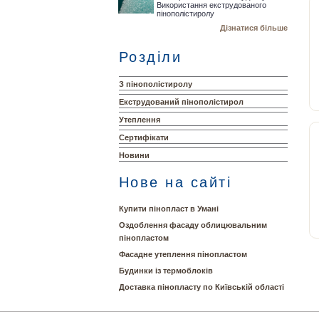
Використання екструдованого
пінополістиролу
Дізнатися більше
Розділи
З пінополістиролу
Екструдований пінополістирол
Утеплення
Сертифікати
Новини
Нове на сайті
Купити пінопласт в Умані
Оздоблення фасаду облицювальним
пінопластом
Фасадне утеплення пінопластом
Будинки із термоблоків
Доставка пінопласту по Київській області