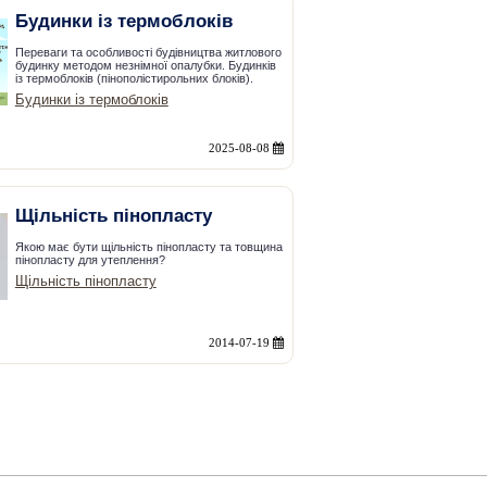
Будинки із термоблоків
Переваги та особливості будівництва житлового
будинку методом незнімної опалубки. Будинків
із термоблоків (пінополістирольних блоків).
Будинки із термоблоків
2025-08-08
Щільність пінопласту
Якою має бути щільність пінопласту та товщина
пінопласту для утеплення?
Щільність пінопласту
2014-07-19