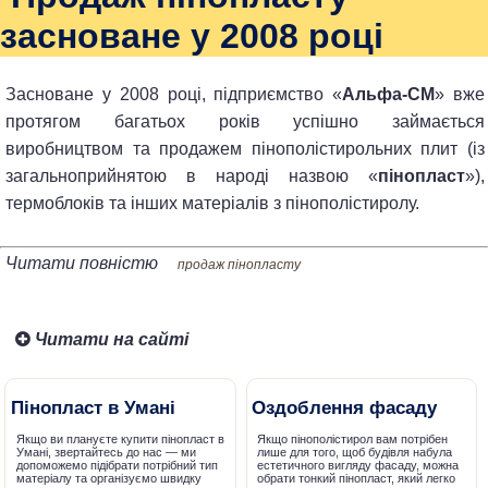
засноване у 2008 році
Засноване у 2008 році, підприємство «
Альфа-CM
» вже
протягом багатьох років успішно займається
виробництвом та продажем пінополістирольних плит (із
загальноприйнятою в народі назвою «
пінопласт
»),
термоблоків та інших матеріалів з пінополістиролу.
Читати повністю
продаж пінопласту
Читати на сайті
Пінопласт в Умані
Оздоблення фасаду
Якщо ви плануєте купити пінопласт в
Якщо пінополістирол вам потрібен
Умані, звертайтесь до нас — ми
лише для того, щоб будівля набула
допоможемо підібрати потрібний тип
естетичного вигляду фасаду, можна
матеріалу та організуємо швидку
обрати тонкий пінопласт, який легко