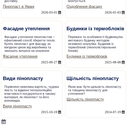
доставку.
монтується.
Пінопласт в Умані
Оздоблення фасаду
2026-03-01
2026-01-03
Фасадне утеплення
Будинки із термоблоків
Фасадне утеплення пінопластом –
Переваги та особливості будівництва
ефективний спосіб зберегти тепло.
житлового будинку методом
Купіть пінопласт для фасаду за
незнімної опалубки. Будинків із
вигідною ціною від виробника та
термоблоків (пінополістирольних
зменшіть витрати на опалення
блоків).
Фасадне утеплення
Будинки із термоблоків
2025-09-27
2025-08-08
Види пінопласту
Щільність пінопласту
Порівняно невелика вартість, чудова
Якою має бути щільність пінопласту
якість та відмінні теплоізоляційні
та товщина пінопласту для
властивості поєднуються в такому
утеплення?
матеріалі, як пінопласт та його
Щільність пінопласту
різновидах.
Види пінопласту
2015-10-19
2014-07-19