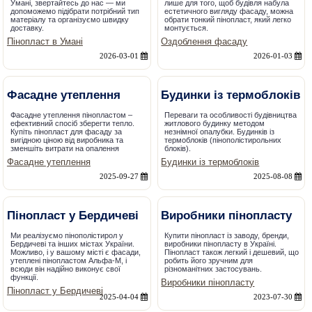
Умані, звертайтесь до нас — ми
лише для того, щоб будівля набула
допоможемо підібрати потрібний тип
естетичного вигляду фасаду, можна
матеріалу та організуємо швидку
обрати тонкий пінопласт, який легко
доставку.
монтується.
Пінопласт в Умані
Оздоблення фасаду
2026-03-01
2026-01-03
Фасадне утеплення
Будинки із термоблоків
Фасадне утеплення пінопластом –
Переваги та особливості будівництва
ефективний спосіб зберегти тепло.
житлового будинку методом
Купіть пінопласт для фасаду за
незнімної опалубки. Будинків із
вигідною ціною від виробника та
термоблоків (пінополістирольних
зменшіть витрати на опалення
блоків).
Фасадне утеплення
Будинки із термоблоків
2025-09-27
2025-08-08
Пінопласт у Бердичеві
Виробники пінопласту
Ми реалізуємо пінополістирол у
Купити пінопласт із заводу, бренди,
Бердичеві та інших містах України.
виробники пінопласту в Україні.
Можливо, і у вашому місті є фасади,
Пінопласт також легкий і дешевий, що
утеплені пінопластом Альфа-М, і
робить його зручним для
всюди він надійно виконує свої
різноманітних застосувань.
функції.
Виробники пінопласту
Пінопласт у Бердичеві
2025-04-04
2023-07-30