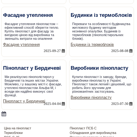
Фасадне утеплення
Будинки із термоблоків
Фасадне утеплення пінопластом –
Переваги та особливості будівництва
ефективний спосіб зберегти тепло.
житлового будинку методом
Купіть пінопласт для фасаду за
незнімної опалубки. Будинків із
вигідною ціною від виробника та
термоблоків (пінополістирольних
зменшіть витрати на опалення
блоків).
Фасадне утеплення
Будинки із термоблоків
2025-09-27
2025-08-08
Пінопласт у Бердичеві
Виробники пінопласту
Ми реалізуємо пінополістирол у
Купити пінопласт із заводу, бренди,
Бердичеві та інших містах України.
виробники пінопласту в Україні.
Можливо, і у вашому місті є фасади,
Пінопласт також легкий і дешевий, що
утеплені пінопластом Альфа-М, і
робить його зручним для
всюди він надійно виконує свої
різноманітних застосувань.
функції.
Виробники пінопласту
Пінопласт у Бердичеві
2025-04-04
2023-07-30
Ціна на пінопласт
Пінопласт ПСБ С
Термоблоки
Обладнання для виробництва