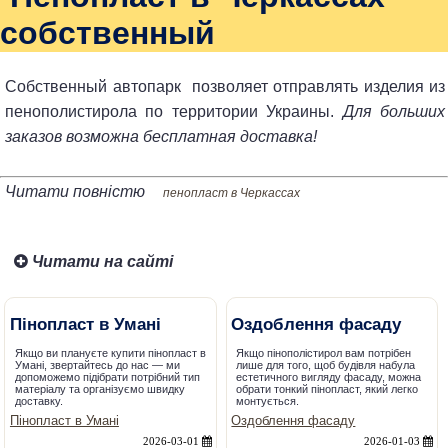
собственный
Собственный автопарк позволяет отправлять изделия из
пенополистирола по территории Украины.
Для больших
заказов возможна бесплатная доставка!
Читати повністю
пенопласт в Черкассах
Читати на сайті
Пінопласт в Умані
Оздоблення фасаду
Якщо ви плануєте купити пінопласт в
Якщо пінополістирол вам потрібен
Умані, звертайтесь до нас — ми
лише для того, щоб будівля набула
допоможемо підібрати потрібний тип
естетичного вигляду фасаду, можна
матеріалу та організуємо швидку
обрати тонкий пінопласт, який легко
доставку.
монтується.
Пінопласт в Умані
Оздоблення фасаду
2026-03-01
2026-01-03