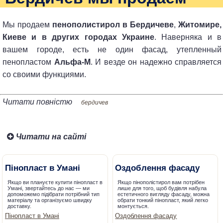
Мы продаем
пенополистирол в Бердичеве
,
Житомире,
Киеве и в других городах Украине
. Наверняка и в
вашем городе, есть не один фасад, утепленный
пенопластом
Альфа-М
. И везде он надежно справляется
со своими функциями.
Читати повністю
бердичев
Читати на сайті
Пінопласт в Умані
Оздоблення фасаду
Якщо ви плануєте купити пінопласт в
Якщо пінополістирол вам потрібен
Умані, звертайтесь до нас — ми
лише для того, щоб будівля набула
допоможемо підібрати потрібний тип
естетичного вигляду фасаду, можна
матеріалу та організуємо швидку
обрати тонкий пінопласт, який легко
доставку.
монтується.
Пінопласт в Умані
Оздоблення фасаду