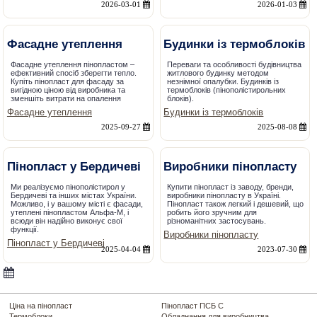
2026-03-01
2026-01-03
Фасадне утеплення
Будинки із термоблоків
Фасадне утеплення пінопластом –
Переваги та особливості будівництва
ефективний спосіб зберегти тепло.
житлового будинку методом
Купіть пінопласт для фасаду за
незнімної опалубки. Будинків із
вигідною ціною від виробника та
термоблоків (пінополістирольних
зменшіть витрати на опалення
блоків).
Фасадне утеплення
Будинки із термоблоків
2025-09-27
2025-08-08
Пінопласт у Бердичеві
Виробники пінопласту
Ми реалізуємо пінополістирол у
Купити пінопласт із заводу, бренди,
Бердичеві та інших містах України.
виробники пінопласту в Україні.
Можливо, і у вашому місті є фасади,
Пінопласт також легкий і дешевий, що
утеплені пінопластом Альфа-М, і
робить його зручним для
всюди він надійно виконує свої
різноманітних застосувань.
функції.
Виробники пінопласту
Пінопласт у Бердичеві
2025-04-04
2023-07-30
Ціна на пінопласт
Пінопласт ПСБ С
Термоблоки
Обладнання для виробництва