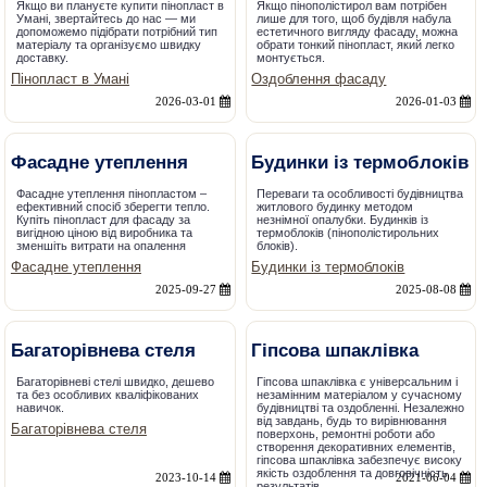
Якщо ви плануєте купити пінопласт в
Якщо пінополістирол вам потрібен
Умані, звертайтесь до нас — ми
лише для того, щоб будівля набула
допоможемо підібрати потрібний тип
естетичного вигляду фасаду, можна
матеріалу та організуємо швидку
обрати тонкий пінопласт, який легко
доставку.
монтується.
Пінопласт в Умані
Оздоблення фасаду
2026-03-01
2026-01-03
Фасадне утеплення
Будинки із термоблоків
Фасадне утеплення пінопластом –
Переваги та особливості будівництва
ефективний спосіб зберегти тепло.
житлового будинку методом
Купіть пінопласт для фасаду за
незнімної опалубки. Будинків із
вигідною ціною від виробника та
термоблоків (пінополістирольних
зменшіть витрати на опалення
блоків).
Фасадне утеплення
Будинки із термоблоків
2025-09-27
2025-08-08
Багаторівнева стеля
Гіпсова шпаклівка
Багаторівневі стелі швидко, дешево
Гіпсова шпаклівка є універсальним і
та без особливих кваліфікованих
незамінним матеріалом у сучасному
навичок.
будівництві та оздобленні. Незалежно
від завдань, будь то вирівнювання
Багаторівнева стеля
поверхонь, ремонтні роботи або
створення декоративних елементів,
гіпсова шпаклівка забезпечує високу
якість оздоблення та довговічність
2023-10-14
2021-06-04
результатів.