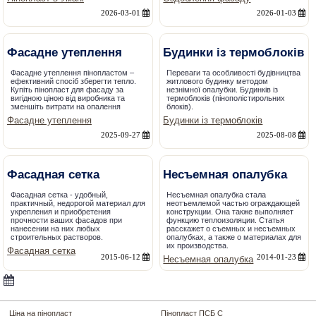
2026-03-01
2026-01-03
Фасадне утеплення
Будинки із термоблоків
Фасадне утеплення пінопластом –
Переваги та особливості будівництва
ефективний спосіб зберегти тепло.
житлового будинку методом
Купіть пінопласт для фасаду за
незнімної опалубки. Будинків із
вигідною ціною від виробника та
термоблоків (пінополістирольних
зменшіть витрати на опалення
блоків).
Фасадне утеплення
Будинки із термоблоків
2025-09-27
2025-08-08
Фасадная сетка
Несъемная опалубка
Фасадная сетка - удобный,
Несъемная опалубка стала
практичный, недорогой материал для
неотъемлемой частью ограждающей
укрепления и приобретения
конструкции. Она также выполняет
прочности ваших фасадов при
функцию теплоизоляции. Статья
нанесении на них любых
расскажет о съемных и несъемных
строительных растворов.
опалубках, а также о материалах для
их производства.
Фасадная сетка
2015-06-12
2014-01-23
Несъемная опалубка
Ціна на пінопласт
Пінопласт ПСБ С