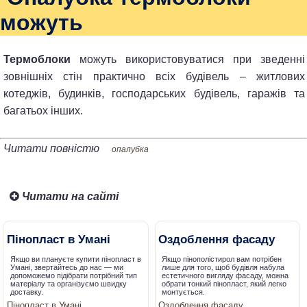
можуть
Термоблоки
можуть використовуватися при зведенні
зовнішніх стін практично всіх будівель – житлових
котеджів, будинків, господарських будівель, гаражів та
багатьох інших.
Читати повністю
опалубка
Читати на сайті
Пінопласт в Умані
Оздоблення фасаду
Якщо ви плануєте купити пінопласт в
Якщо пінополістирол вам потрібен
Умані, звертайтесь до нас — ми
лише для того, щоб будівля набула
допоможемо підібрати потрібний тип
естетичного вигляду фасаду, можна
матеріалу та організуємо швидку
обрати тонкий пінопласт, який легко
доставку.
монтується.
Пінопласт в Умані
Оздоблення фасаду