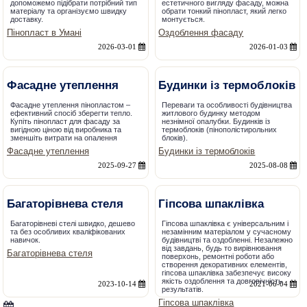
допоможемо підібрати потрібний тип
естетичного вигляду фасаду, можна
матеріалу та організуємо швидку
обрати тонкий пінопласт, який легко
доставку.
монтується.
Пінопласт в Умані
Оздоблення фасаду
2026-03-01
2026-01-03
Фасадне утеплення
Будинки із термоблоків
Фасадне утеплення пінопластом –
Переваги та особливості будівництва
ефективний спосіб зберегти тепло.
житлового будинку методом
Купіть пінопласт для фасаду за
незнімної опалубки. Будинків із
вигідною ціною від виробника та
термоблоків (пінополістирольних
зменшіть витрати на опалення
блоків).
Фасадне утеплення
Будинки із термоблоків
2025-09-27
2025-08-08
Багаторівнева стеля
Гіпсова шпаклівка
Багаторівневі стелі швидко, дешево
Гіпсова шпаклівка є універсальним і
та без особливих кваліфікованих
незамінним матеріалом у сучасному
навичок.
будівництві та оздобленні. Незалежно
від завдань, будь то вирівнювання
Багаторівнева стеля
поверхонь, ремонтні роботи або
створення декоративних елементів,
гіпсова шпаклівка забезпечує високу
якість оздоблення та довговічність
2023-10-14
2021-06-04
результатів.
Гіпсова шпаклівка