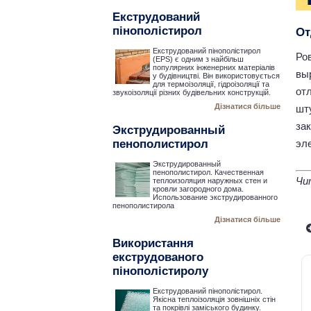
Екструдований
пінополістирол
От
Екструдований пінополістирол
Ро
(EPS) є одним з найбільш
популярних інженерних матеріалів
вы
у будівництві. Він використовується
для термоізоляції, гідроізоляції та
от
звукоізоляції різних будівельних конструкцій.
Дізнатися більше
шт
за
Экструдированный
эл
пенополистирол
Экструдированный
пенополистирол. Качественная
Чи
теплоизоляция наружных стен и
кровли загородного дома.
Использование экструдированного
пенополистирола
Дізнатися більше
Використання
екструдованого
пінополістиролу
Екструдований пінополістирол.
Якісна теплоізоляція зовнішніх стін
та покрівлі заміського будинку.