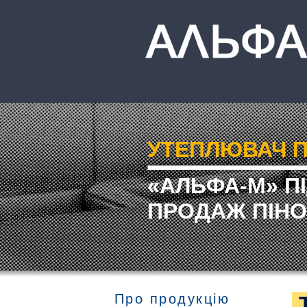
УТЕПЛЮВАЧ П
«АЛЬФА-М» П
ПРОДАЖ ПІНО
Про продукцію