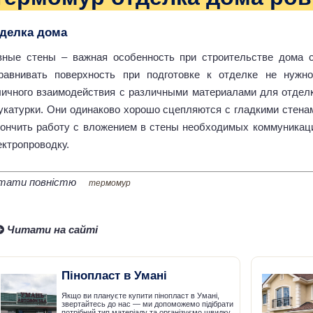
делка дома
вные стены – важная особенность при строительстве дома 
равнивать поверхность при подготовке к отделке не нужно
личного взаимодействия с различными материалами для отделк
укатурки. Они одинаково хорошо сцепляются с гладкими стена
кончить работу с вложением в стены необходимых коммуникаци
ектропроводку.
тати повністю
термомур
Читати на сайті
Пінопласт в Умані
Якщо ви плануєте купити пінопласт в Умані,
звертайтесь до нас — ми допоможемо підібрати
потрібний тип матеріалу та організуємо швидку