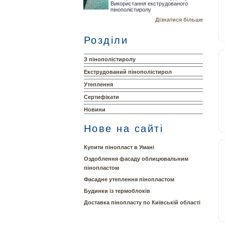
Використання екструдованого
пінополістиролу
Дізнатися більше
Розділи
З пінополістиролу
Екструдований пінополістирол
Утеплення
Сертифікати
Новини
Нове на сайті
Купити пінопласт в Умані
Оздоблення фасаду облицювальним
пінопластом
Фасадне утеплення пінопластом
Будинки із термоблоків
Доставка пінопласту по Київській області