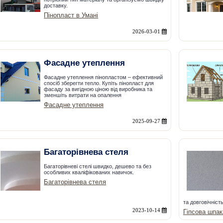
доставку.
Пінопласт в Умані
2026-03-01
Фасадне утеплення
Фасадне утеплення пінопластом – ефективний
спосіб зберегти тепло. Купіть пінопласт для
фасаду за вигідною ціною від виробника та
зменшіть витрати на опалення
Фасадне утеплення
2025-09-27
Багаторівнева стеля
Багаторівневі стелі швидко, дешево та без
особливих кваліфікованих навичок.
Багаторівнева стеля
та довговічність
2023-10-14
Гіпсова шпак