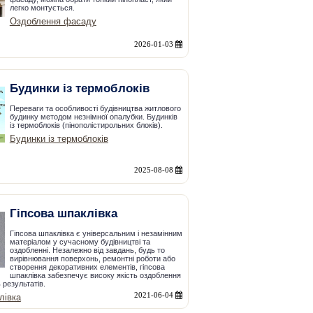
легко монтується.
Оздоблення фасаду
2026-01-03
Будинки із термоблоків
Переваги та особливості будівництва житлового
будинку методом незнімної опалубки. Будинків
із термоблоків (пінополістирольних блоків).
Будинки із термоблоків
2025-08-08
Гіпсова шпаклівка
Гіпсова шпаклівка є універсальним і незамінним
матеріалом у сучасному будівництві та
оздобленні. Незалежно від завдань, будь то
вирівнювання поверхонь, ремонтні роботи або
створення декоративних елементів, гіпсова
шпаклівка забезпечує високу якість оздоблення
 результатів.
2021-06-04
лівка