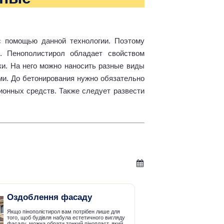
с помощью данной технологии. Поэтому
. Пенополистирол обладает свойством
и. На него можно наносить разные виды
ми. До бетонирования нужно обязательно
онных средств. Также следует развести
Оздоблення фасаду
Якщо пінополістирол вам потрібен лише для
того, щоб будівля набула естетичного вигляду
фасаду, можна обрати тонкий пінопласт, який