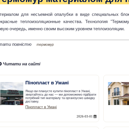
териалом для несъемной опалубки в виде специальных блок
екрасные теплоизоляционные качества. Технология "Термому
рвую очередь, именно своим высоким уровнем теплоизоляции.
тати повністю
термомур
Читати на сайті
Пінопласт в Умані
Якщо ви плануєте купити пінопласт в Умані,
звертайтесь до нас — ми допоможемо підібрати
потрібний тип матеріалу та організуємо швидку
доставку.
Пінопласт в Умані
2026-03-01