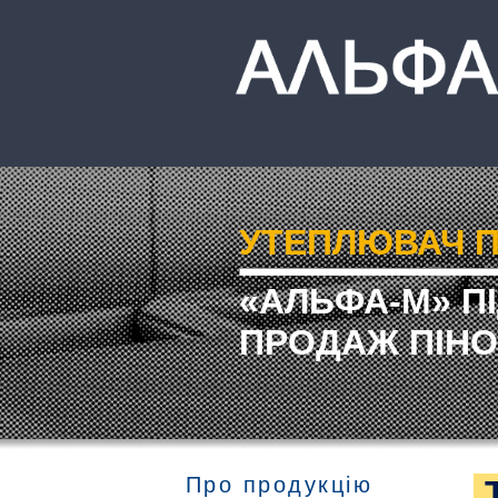
УТЕПЛЮВАЧ П
«АЛЬФА-М» П
ПРОДАЖ ПІНО
Про продукцію