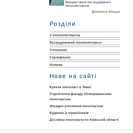
Використання екструдованого
пінополістиролу
Дізнатися більше
Розділи
З пінополістиролу
Екструдований пінополістирол
Утеплення
Сертифікати
Новини
Нове на сайті
Купити пінопласт в Умані
Оздоблення фасаду облицювальним
пінопластом
Фасадне утеплення пінопластом
Будинки із термоблоків
Доставка пінопласту по Київській області