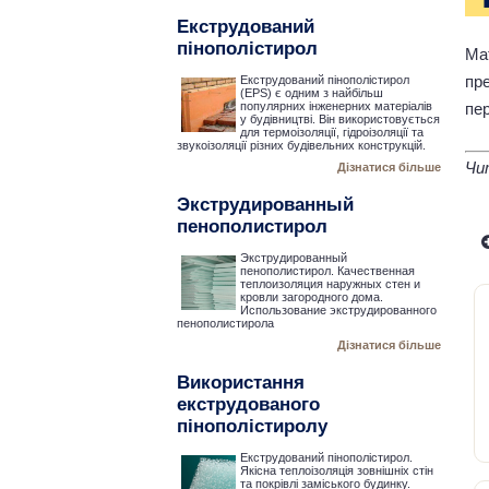
Екструдований
пінополістирол
Ма
пр
Екструдований пінополістирол
(EPS) є одним з найбільш
пе
популярних інженерних матеріалів
у будівництві. Він використовується
для термоізоляції, гідроізоляції та
звукоізоляції різних будівельних конструкцій.
Чи
Дізнатися більше
Экструдированный
пенополистирол
Экструдированный
пенополистирол. Качественная
теплоизоляция наружных стен и
кровли загородного дома.
Использование экструдированного
пенополистирола
Дізнатися більше
Використання
екструдованого
пінополістиролу
Екструдований пінополістирол.
Якісна теплоізоляція зовнішніх стін
та покрівлі заміського будинку.