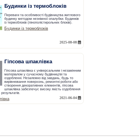
Будинки із термоблоків
Переваги та особливості будівництва житлового
будинку методом незнімної опалубки. Будинків
із термоблоків (пінополістирольних блоків).
Будинки із термоблоків
2025-08-08
Гіпсова шпаклівка
Гіпсова шпаклівка є універсальним і незамінним
матеріалом у сучасному будівництві та
оздобленні. Незалежно від завдань, будь то
вирівнювання поверхонь, ремонтні роботи або
створення декоративних елементів, гіпсова
шпаклівка забезпечує високу якість оздоблення
 результатів.
2021-06-04
лівка