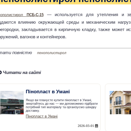
— используется для утепления и зву
нополистирол
ПСБ-C-15
ддаются влиянию окружающей среды и механическим нагрузк
регородки, закладывается в кирпичную кладку, также может и
ружений, вагонов и контейнеров.
тати повністю
пенополистирол
Читати на сайті
Пінопласт в Умані
Якщо ви плануєте купити пінопласт в Умані,
звертайтесь до нас — ми допоможемо підібрати
потрібний тип матеріалу та організуємо швидку
доставку.
Пінопласт в Умані
2026-03-01