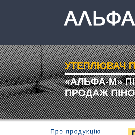
УТЕПЛЮВАЧ П
«АЛЬФА-М» П
ПРОДАЖ ПІНО
Про продукцію