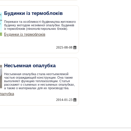
Будинки із термоблоків
Переваги та особливості будівництва житлового
будинку методом незнімної опалубки. Будинків
із термоблоків (пінополістирольних блоків).
Будинки із термоблоків
2025-08-08
Несъемная опалубка
Несъемная опалубка стала неотъемлемой
частью ограждающей конструкции. Она также
выполняет функцию теплоизоляции. Статья
расскажет о съемных и несъемных опалубках,
а также о материалах для их производства.
палубка
2014-01-23