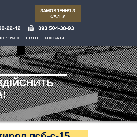
ЗАМОВЛЕННЯ З
САЙТУ
38-22-42
093 504-38-93
ПО УКРАЇНІ
СТАТТІ
КОНТАКТИ
ЗДІЙСНИТЬ
!
ирол псб-c-15