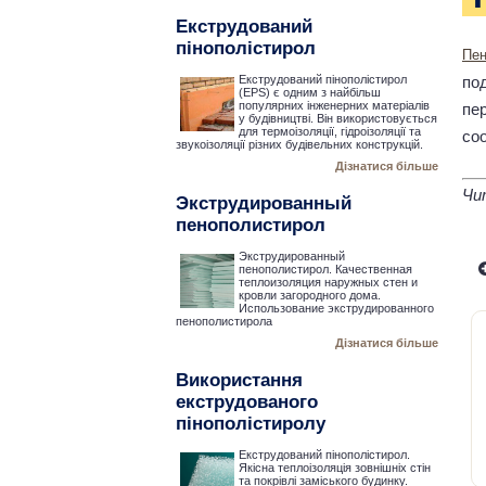
Екструдований
пінополістирол
Пе
по
Екструдований пінополістирол
(EPS) є одним з найбільш
популярних інженерних матеріалів
пе
у будівництві. Він використовується
для термоізоляції, гідроізоляції та
соо
звукоізоляції різних будівельних конструкцій.
Дізнатися більше
Чи
Экструдированный
пенополистирол
Экструдированный
пенополистирол. Качественная
теплоизоляция наружных стен и
кровли загородного дома.
Использование экструдированного
пенополистирола
Дізнатися більше
Використання
екструдованого
пінополістиролу
Екструдований пінополістирол.
Якісна теплоізоляція зовнішніх стін
та покрівлі заміського будинку.