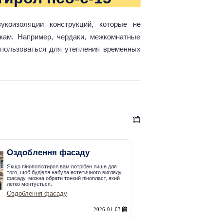
коизоляции конструкций, которые не
ам. Например, чердаки, межкомнатные
спользоваться для утепления временных
Оздоблення фасаду
Якщо пінополістирол вам потрібен лише для
того, щоб будівля набула естетичного вигляду
фасаду, можна обрати тонкий пінопласт, який
легко монтується.
Оздоблення фасаду
2026-01-03