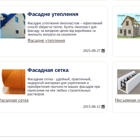
Фасадне утеплення
Фасадне утеплення пінопластом – ефективний
спосіб зберегти тепло. Купіть пінопласт для
фасаду за вигідною ціною від виробника та
зменшіть витрати на опалення
Фасадне утеплення
2025-09-27
Фасадная сетка
Фасадная сетка - удобный, практичный,
недорогой материал для укрепления и
приобретения прочности ваших фасадов при
нанесении на них любых строительных
растворов.
Фасадная сетка
Несъемная о
2015-06-12