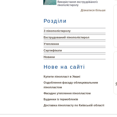
Використання екструдованого
пінополістиролу
Дізнатися більше
Розділи
З пінополістиролу
Екструдований пінополістирол
Утеплення
Сертифікати
Новини
Нове на сайті
Купити пінопласт в Умані
Оздоблення фасаду облицювальним
пінопластом
Фасадне утеплення пінопластом
Будинки із термоблоків
Доставка пінопласту по Київській області