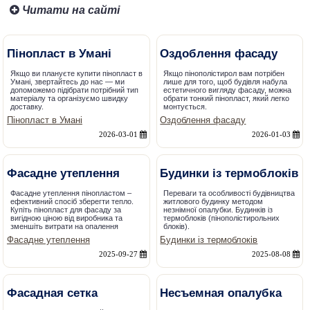
Читати на сайті
Пінопласт в Умані
Оздоблення фасаду
Якщо ви плануєте купити пінопласт в
Якщо пінополістирол вам потрібен
Умані, звертайтесь до нас — ми
лише для того, щоб будівля набула
допоможемо підібрати потрібний тип
естетичного вигляду фасаду, можна
матеріалу та організуємо швидку
обрати тонкий пінопласт, який легко
доставку.
монтується.
Пінопласт в Умані
Оздоблення фасаду
2026-03-01
2026-01-03
Фасадне утеплення
Будинки із термоблоків
Фасадне утеплення пінопластом –
Переваги та особливості будівництва
ефективний спосіб зберегти тепло.
житлового будинку методом
Купіть пінопласт для фасаду за
незнімної опалубки. Будинків із
вигідною ціною від виробника та
термоблоків (пінополістирольних
зменшіть витрати на опалення
блоків).
Фасадне утеплення
Будинки із термоблоків
2025-09-27
2025-08-08
Фасадная сетка
Несъемная опалубка